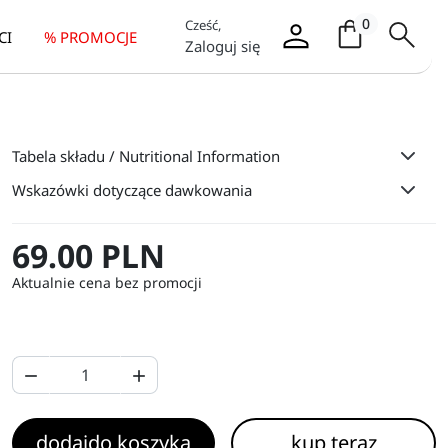
Koszyk / it
0
Cześć,
CI
% PROMOCJE
Zaloguj się
Tabela składu / Nutritional Information
Wskazówki dotyczące dawkowania
69.00 PLN
Aktualnie cena bez promocji


dodaj
do koszyka
kup teraz