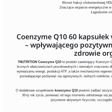
Wzrost frakcji cholesterolowej HDL
Znaczące wsparcie energetyczne w
Łagodzenie z
Coenzyme Q10 60 kapsułek 
– wpływającego pozytywni
zdrowie or
7NUTRITION Coenzyme Q10
to produkt zawierający Koenzym Q
licznych właściwościach prozdrowotnych i niemałym znaczeniu dl
wytwarzaniu energii, produkcji ATP, a także mechanizmie regener
pozwalającego pozbywać się agresywnych, wolnych rodników, c
O dodatkowe uzupełnianie
koenzymu Q10
powinni zadbać wszyscy
30-ty rok życia, ponieważ od tego momentu odnotowuje się j
przyniesie aktywnym fizycznie, szczegó