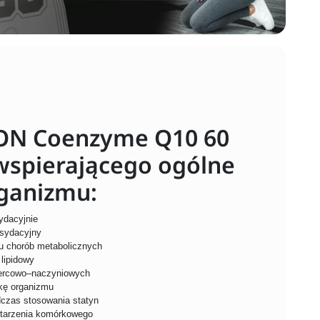
ON Coenzyme Q10 60
wspierającego ogólne
ganizmu:
ydacyjnie
ksydacyjny
łu chorób metabolicznych
 lipidowy
sercowo–naczyniowych
kę organizmu
dczas stosowania statyn
starzenia komórkowego