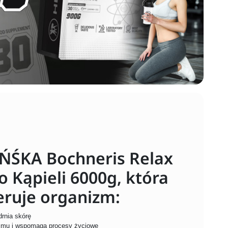
ŃŚKA Bochneris Relax
Kąpieli 6000g, która
eruje organizm:
drnia skórę
izmu i wspomaga procesy życiowe