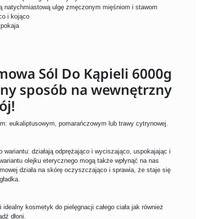
oszą natychmiastową ulgę zmęczonym mięśniom i stawom
co i kojąco
spokaja
mowa Sól Do Kąpieli 6000g
alny sposób na wewnętrzny
ój!
m: eukaliptusowym, pomarańczowym lub trawy cytrynowej.
wariantu: działają odprężająco i wyciszająco, uspokajając i
ariantu olejku eterycznego mogą także wpłynąć na nas
omowej działa na skórę oczyszczająco i sprawia, że staje się
gładka.
idealny kosmetyk do pielęgnacji całego ciała jak również
dź dłoni.