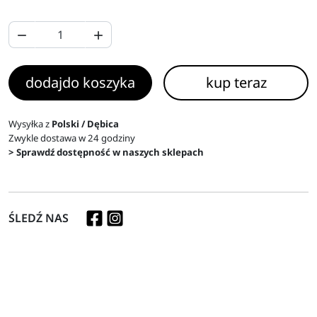


dodaj
do koszyka
kup teraz
Wysyłka z
Polski / Dębica
Zwykle dostawa w 24 godziny
> Sprawdź dostępność w naszych sklepach
ŚLEDŹ NAS