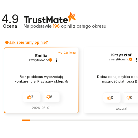
4.9
Ocena
Na podstawie
196
opinii
z całego okresu
Jak zbieramy opinie?
wyróżniona
Krzysztof
Emilia
zweryfikowano
zweryfikowano
Bez problemu wyprzedają
Dobra cena, szybka obs
konkurencję. Przyjazny sklep. 💪
możność płatności Bl
3
6
0
0
2026-03-01
wczoraj