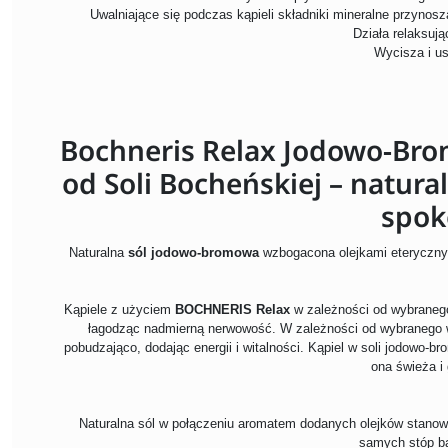
Uwalniające się podczas kąpieli składniki mineralne przyn
Działa relaksują
Wycisza i u
Bochneris Relax Jodowo-Bro
od Soli Bocheńskiej – natur
spok
Naturalna
sól jodowo-bromowa
wzbogacona olejkami eteryczny
Kąpiele z użyciem
BOCHNERIS Relax
w zależności od wybranego 
łagodząc nadmierną nerwowość. W zależności od wybranego w
pobudzająco, dodając energii i witalności. Kąpiel w soli jodowo-br
ona świeża i 
Naturalna sól w połączeniu aromatem dodanych olejków stanowi 
samych stóp bą