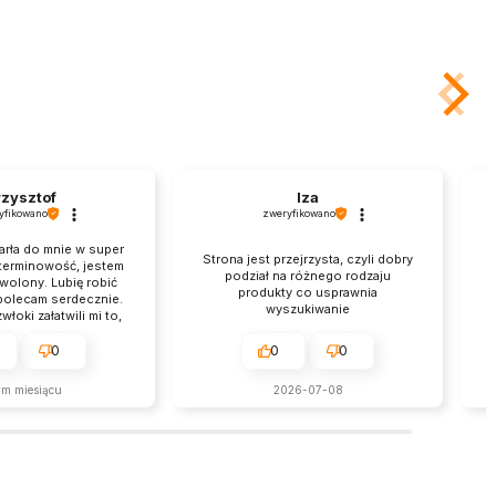
zysztof
Iza
yfikowano
zweryfikowano
arła do mnie w super
Strona jest przejrzysta, czyli dobry
E
 terminowość, jestem
podział na różnego rodzaju
wolony. Lubię robić
produkty co usprawnia
 polecam serdecznie.
wyszukiwanie
łoki załatwili mi to,
hciałem, brawo.
0
0
0
ym miesiącu
2026-07-08