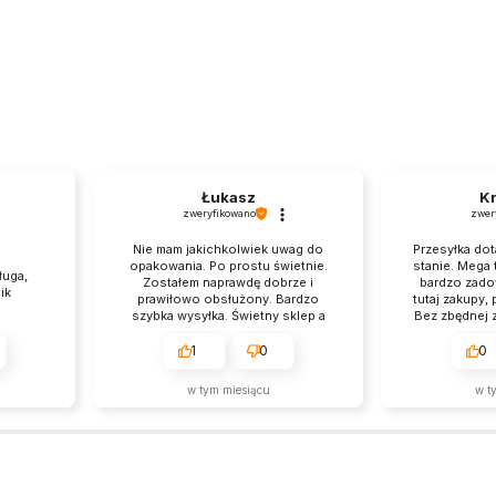
Łukasz
Kr
zweryfikowano
zwer
Nie mam jakichkolwiek uwag do
Przesyłka dot
opakowania. Po prostu świetnie.
stanie. Mega
ługa,
Zostałem naprawdę dobrze i
bardzo zado
ik
prawiłowo obsłużony. Bardzo
tutaj zakupy,
szybka wysyłka. Świetny sklep a
Bez zbędnej zw
obsługa jest na najwyższym
czego c
poziomie.
1
0
0
w tym miesiącu
w t