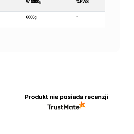
W 6000g
%RWS
6000g
*
Produkt nie posiada recenzji