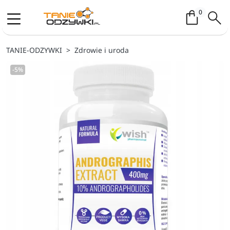
Koszyk / 
0
TANIE-ODZYWKI
Zdrowie i uroda
-5%