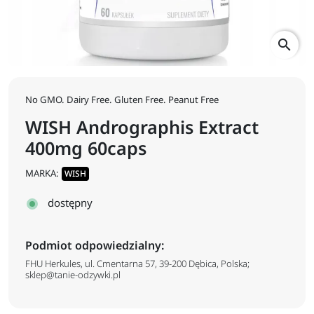
search
No GMO. Dairy Free. Gluten Free. Peanut Free
WISH Andrographis Extract
400mg 60caps
MARKA:
WISH
dostępny
Podmiot odpowiedzialny:
FHU Herkules, ul. Cmentarna 57, 39-200 Dębica, Polska;
sklep@tanie-odzywki.pl