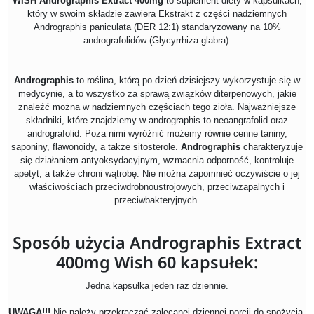
WISH Andrographis Extract 400mg
to suplement diety w kapsułkach,
który w swoim składzie zawiera Ekstrakt z części nadziemnych
Andrographis paniculata (DER 12:1) standaryzowany na 10%
andrografolidów (Glycyrrhiza glabra).
Andrographis
to roślina, którą po dzień dzisiejszy wykorzystuje się w
medycynie, a to wszystko za sprawą związków diterpenowych, jakie
znaleźć można w nadziemnych częściach tego zioła. Najważniejsze
składniki, które znajdziemy w andrographis to neoangrafolid oraz
andrografolid. Poza nimi wyróżnić możemy równie cenne taniny,
saponiny, flawonoidy, a także sitosterole.
Andrographis
charakteryzuje
się działaniem antyoksydacyjnym, wzmacnia odporność, kontroluje
apetyt, a także chroni wątrobę. Nie można zapomnieć oczywiście o jej
właściwościach przeciwdrobnoustrojowych, przeciwzapalnych i
przeciwbakteryjnych.
Sposób użycia Andrographis Extract
400mg Wish 60 kapsułek:
Jedna kapsułka jeden raz dziennie.
UWAGA!!!
Nie należy przekraczać zalecanej dziennej porcji do spożycia.