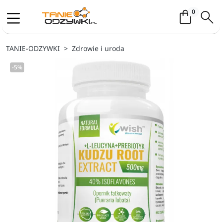
Koszyk / 
0
TANIE-ODZYWKI
Zdrowie i uroda
-5%