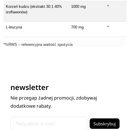
Korzeń kudzu (ekstrakt 30:1 40%
1000 mg
*
izoﬂawonów)
L-leucyna
700 mg
*
*%RWS – referencyjna wartość spożycia
newsletter
Nie przegap żadnej promocji, zdobywaj
dodatkowe rabaty.