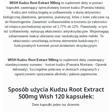
WISH Kudzu Root Extract 500mg
to suplement diety w postaci
kapsułek zawierający sproszkowany korzeń kudzu (Pueraria lobata).
Kudzu jest rośliną bogatą w izoflawonoidy o dużej aktywności
biologicznej (daidzeina, genisteina, pueraryna), które z kolei zaliczane są
do fitoestrogenów. Zawartość izoflawonoidów w korzeniu (w zależności
od miejsca pochodzenia) wynosi od 1,77% do 12%. Flawonoidy, w tym
też izoflawonoidy, wykazują właściwości antyoksydacyjne. Wspomagają
zahamowanie reakcji utleniania oraz neutralizują wolne rodniki. Te
właściwości umożliwiają ochronę elementów budulcowych i
funkcjonalnych komórek przed działaniem oksydacyjnym.
WISH Kudzu Root Extract 500mg
to suplement diety zawierający
standaryzowany surowiec - korzeń kudzu (Pueraria Montana - Opornik
łatkowaty). Szczególnie polecany w okresach związanych z
ograniczeniem spożywania alkoholu i palenia papierosów.
Sposób użycia Kudzu Root Extract
500mg Wish 120 kapsułek:
Dwie kapsułki jeden raz dziennie.