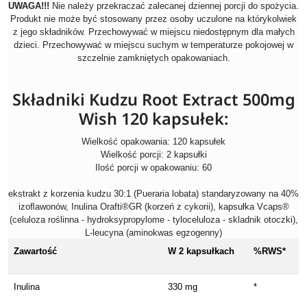
UWAGA!!!
Nie należy przekraczać zalecanej dziennej porcji do spożycia.
Produkt nie może być stosowany przez osoby uczulone na którykolwiek
z jego składników. Przechowywać w miejscu niedostępnym dla małych
dzieci. Przechowywać w miejscu suchym w temperaturze pokojowej w
szczelnie zamkniętych opakowaniach.
Składniki Kudzu Root Extract 500mg
Wish 120 kapsułek:
Wielkość opakowania: 120 kapsułek
Wielkość porcji: 2 kapsułki
Ilość porcji w opakowaniu: 60
ekstrakt z korzenia kudzu 30:1 (Pueraria lobata) standaryzowany na 40%
izoﬂawonów, Inulina Orafti®GR (korzeń z cykorii), kapsułka Vcaps®
(celuloza roślinna - hydroksypropylome - tyloceluloza - skladnik otoczki),
L-leucyna (aminokwas egzogenny)
Zawartość
W 2 kapsułkach
%RWS*
Inulina
330 mg
*