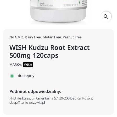
search
No GMO. Dairy Free. Gluten Free. Peanut Free
WISH Kudzu Root Extract
500mg 120caps
MARKA:
WISH
dostępny
Podmiot odpowiedzialny:
FHU Herkules, ul. Cmentarna 57, 39-200 Dębica, Polska;
sklep@tanie-odzywki.pl