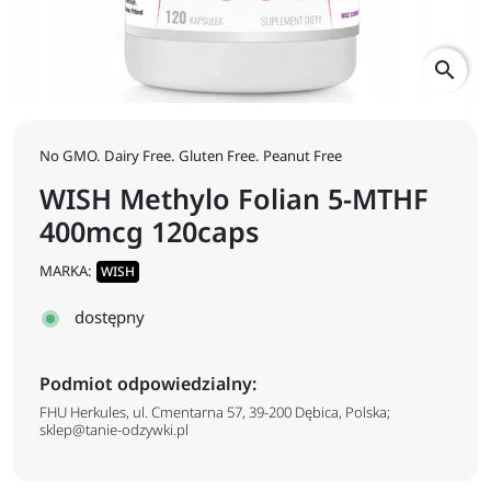
search
No GMO. Dairy Free. Gluten Free. Peanut Free
WISH Methylo Folian 5-MTHF
400mcg 120caps
MARKA:
WISH
dostępny
Podmiot odpowiedzialny:
FHU Herkules, ul. Cmentarna 57, 39-200 Dębica, Polska;
sklep@tanie-odzywki.pl