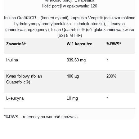
Wielkość porcji: 1 kapsułka
Ilość porcji w opakowaniu: 120
Inulina Orafti®GR – (korzeń cykorii), kapsułka Vcaps® (celuloza roślinna
hydroksypropylometyloceluloza - składnik otoczki), L-leucyna
(aminokwas egzogenny), folian Quatrefolic® (sól glukozaminowa kwasu
(6S)-5-MTHF)
Zawartość
W 1 kapsułce
%RWS*
Inulina
339,60 mg
*
Kwas foliowy (folian
400 µg
200%
Quatrefolic®)
L-leucyna
10 mg
*
*%RWS – referencyjna wartość spożycia