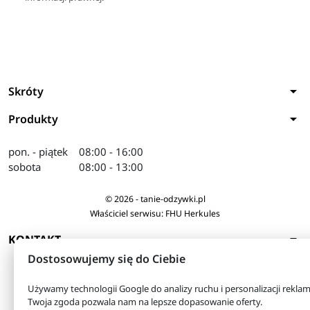
arrow_drop_down
Skróty
arrow_drop_down
Produkty
pon. - piątek
08:00 - 16:00
sobota
08:00 - 13:00
© 2026 - tanie-odzywki.pl
Właściciel serwisu: FHU Herkules
arrow_drop_down
KONTAKT
Dostosowujemy się do Ciebie
Używamy technologii Google do analizy ruchu i personalizacji reklam
Twoja zgoda pozwala nam na lepsze dopasowanie oferty.