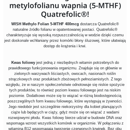
metylofolianu wapnia (5-MTHF)
Quatrefolic®!
WISH Methylo Folian 5-MTHF 400mcg
dostarcza Quatrefolic®
naturalne źródło folianu w opatentowanej postaci. Quatrefolic®
charakteryzuje się wysoką rozpuszczalnością w wodzie dzięki czemu
jest doskonale wchłaniany przez komórki błony śluzowej, które ułatwiają
dostęp do krążenia i krwi.
Kwas foliowy
jest jedną z niezbędnych witamin potrzebnych do
prawidłowego funkcjonowania organizmu. Znajduje się on głównie w
zielonych warzywach liściastych, owocach, nasionach roślin
strączkowych oraz produktach zbożowych pełnoziarnistych. Z tego
względu, że w naszym społeczeństwie odnotowuje się niskie spożycie
tych produktów, to również poziom kwasu foliowego jest na niskim
poziomie. Dodatkowo może się to wiązać w różną biodostępnością
poszczególnych form kwasu foliowego, które występują w żywności.
Jego niedobór jest szczególnie niekorzystny dla kobiet planujących
ciąże lub będących w ciąży, gdyż może się on wiązać z wadami
rozwojowymi płodu. Kwas foliowy bierze udział w budowie DNA oraz
wspomaga wzrost wszystkich komórek w organizmie. W połączeniu z
witaminą B12 wspomagają tworzenie czerwonych krwinek. Bez obu