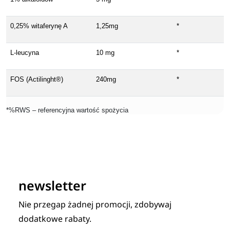
0,25% witaferynę A
1,25mg
*
L-leucyna
10 mg
*
FOS (Actilinght®)
240mg
*
*%RWS – referencyjna wartość spożycia
newsletter
Nie przegap żadnej promocji, zdobywaj
dodatkowe rabaty.