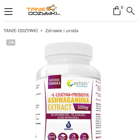
Koszyk / 
0
TANIE-ODZYWKI
Zdrowie i uroda
-5%