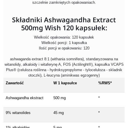
szczelnie zamkniętych opakowaniach.
Składniki Ashwagandha Extract
500mg Wish 120 kapsułek:
Wielkość opakowania: 120 kapsułek
Wielkość porcji: 1 kapsułka
Ilość porcji w opakowaniu: 120
ashwaganda extract 8:1 (withania somnifera), standaryzowana na
witanolidy, alkaloidy i witaferynę A, FOS (Actilinght®), kapsułka VCAPS
Plus® (celuloza roślinna - hydroksypropylome - tyloceluloza - skladnik
otoczki), L-leucyna (aminikwas egzogenny)
Zawartość
W 1 kapsułce
%RWS*
Ashwagandha ekstract
500 mg
*
9% witanolides
45 mg
*
1% alkaloidów
5 mg
*