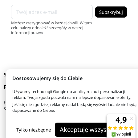
Możesz zrezygnować w każdej chwili. W tym
celu należy odnaleźć szczegóły w naszej
informacji prawnej.
arrow_drop_down
Skróty
Dostosowujemy się do Ciebie
arrow_drop_down
Produkty
Używamy technologii Google do analizy ruchu i personalizacji
reklam. Twoja zgoda pozwala nam na lepsze dopasowanie oferty.
pon. - piątek
08:00 - 16:00
Jeśli się nie zgodzisz, reklamy nadal będą się wyświetlać, ale nie będą
sobota
08:00 - 13:00
dopasowane do Ciebie.
© 2026 - tanie-odzywki.pl
Akceptuję wszystkie
Właściciel serwisu: FHU Herkules
Tylko niezbędne