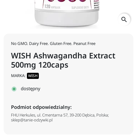
search
No GMO. Dairy Free. Gluten Free. Peanut Free
WISH Ashwagandha Extract
500mg 120caps
MARKA:
WISH
dostępny
Podmiot odpowiedzialny:
FHU Herkules, ul. Cmentarna 57, 39-200 Dębica, Polska;
sklep@tanie-odzywki.pl