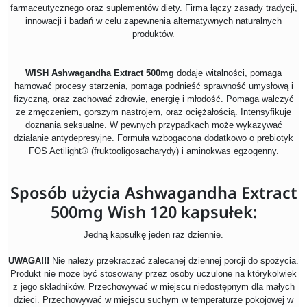
farmaceutycznego oraz suplementów diety. Firma łączy zasady tradycji,
innowacji i badań w celu zapewnenia alternatywnych naturalnych
produktów.
WISH Ashwagandha Extract 500mg
dodaje witalności, pomaga
hamować procesy starzenia, pomaga podnieść sprawność umysłową i
fizyczną, oraz zachować zdrowie, energię i młodość. Pomaga walczyć
ze zmęczeniem, gorszym nastrojem, oraz ociężałością. Intensyfikuje
doznania seksualne. W pewnych przypadkach może wykazywać
działanie antydepresyjne. Formuła wzbogacona dodatkowo o prebiotyk
FOS Actilight® (fruktooligosacharydy) i aminokwas egzogenny.
Sposób użycia Ashwagandha Extract
500mg Wish 120 kapsułek:
Jedną kapsułkę jeden raz dziennie.
UWAGA!!!
Nie należy przekraczać zalecanej dziennej porcji do spożycia.
Produkt nie może być stosowany przez osoby uczulone na którykolwiek
z jego składników. Przechowywać w miejscu niedostępnym dla małych
dzieci. Przechowywać w miejscu suchym w temperaturze pokojowej w