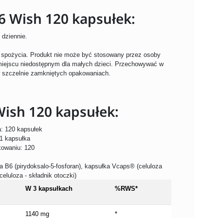
 Wish 120 kapsułek:
 dziennie.
o spożycia. Produkt nie może być stosowany przez osoby
miejscu niedostępnym dla małych dzieci. Przechowywać w
 szczelnie zamkniętych opakowaniach.
ish 120 kapsułek:
: 120 kapsułek
 1 kapsułka
kowaniu: 120
a B6 (pirydoksalo-5-fosforan), kapsułka Vcaps® (celuloza
eluloza - składnik otoczki)
W 3 kapsułkach
%RWS*
1140 mg
*