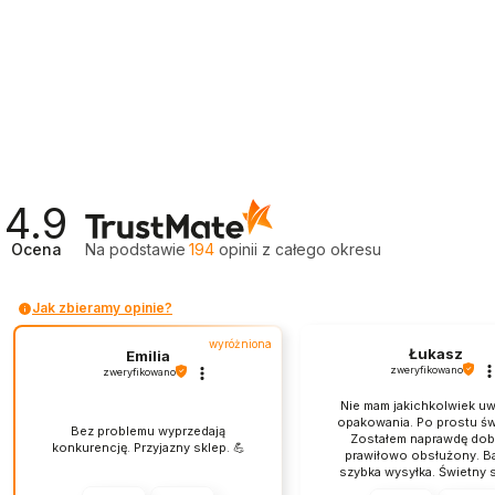
4.9
Ocena
Na podstawie
194
opinii
z całego okresu
Jak zbieramy opinie?
wyróżniona
Łukasz
Emilia
zweryfikowano
zweryfikowano
Nie mam jakichkolwiek u
opakowania. Po prostu św
Bez problemu wyprzedają
Zostałem naprawdę dobr
konkurencję. Przyjazny sklep. 💪
prawiłowo obsłużony. B
szybka wysyłka. Świetny s
obsługa jest na najwyż