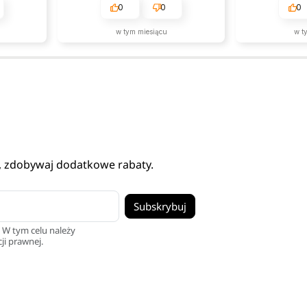
0
0
0
w tym miesiącu
w t
, zdobywaj dodatkowe rabaty.
 W tym celu należy
ji prawnej.