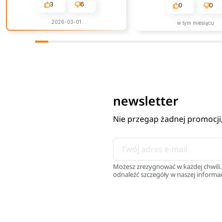
3
6
poziomie.
0
0
2026-03-01
w tym miesiącu
newsletter
Nie przegap żadnej promocji
Możesz zrezygnować w każdej chwili.
odnaleźć szczegóły w naszej informac