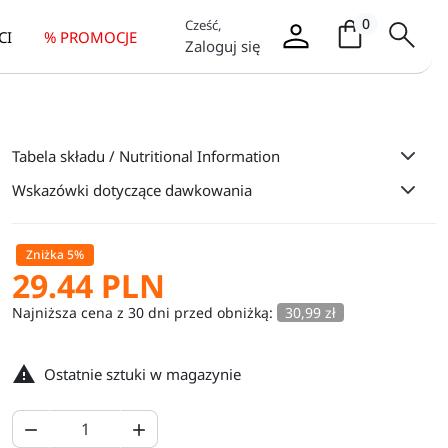
Koszyk / it
0
Cześć,
CI
% PROMOCJE
Zaloguj się
Tabela składu / Nutritional Information
Wskazówki dotyczące dawkowania
Zniżka 5%
29.44 PLN
Najniższa cena z 30 dni przed obniżką:
30,99 zł

Ostatnie sztuki w magazynie

