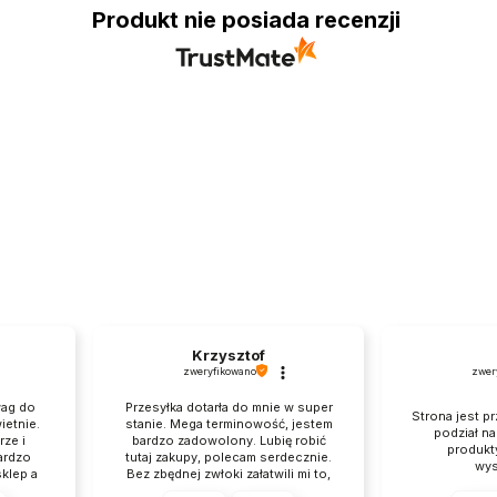
Produkt nie posiada recenzji
Krzysztof
zweryfikowano
zwer
wag do
Przesyłka dotarła do mnie w super
Strona jest pr
ietnie.
stanie. Mega terminowość, jestem
podział n
ze i
bardzo zadowolony. Lubię robić
produkt
ardzo
tutaj zakupy, polecam serdecznie.
wys
klep a
Bez zbędnej zwłoki załatwili mi to,
szym
czego chciałem, brawo.