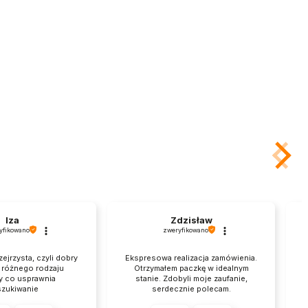
Iza
Zdzisław
yfikowano
zweryfikowano
zejrzysta, czyli dobry
Ekspresowa realizacja zamówienia.
a różnego rodzaju
Otrzymałem paczkę w idealnym
y co usprawnia
stanie. Zdobyli moje zaufanie,
zukiwanie
serdecznie polecam.