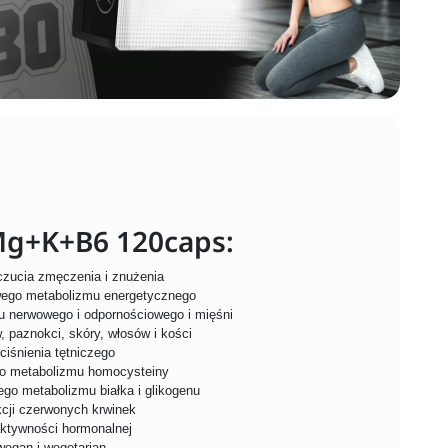
Mg+K+B6 120caps:
czucia zmęczenia i znużenia
owego metabolizmu energetycznego
 nerwowego i odpornościowego i mięśni
paznokci, skóry, włosów i kości
ciśnienia tętniczego
o metabolizmu homocysteiny
ego metabolizmu białka i glikogenu
cji czerwonych krwinek
aktywności hormonalnej
wegan i wegetarian