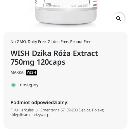
search
No GMO. Dairy Free. Gluten Free. Peanut Free
WISH Dzika Róża Extract
750mg 120caps
MARKA:
WISH
dostępny
Podmiot odpowiedzialny:
FHU Herkules, ul. Cmentarna 57, 39-200 Dębica, Polska;
sklep@tanie-odzywki.pl