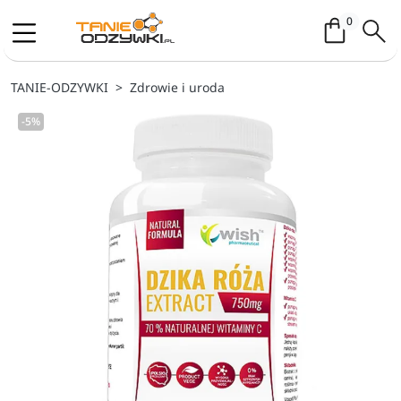
Koszyk / 
0
TANIE-ODZYWKI
Zdrowie i uroda
-5%