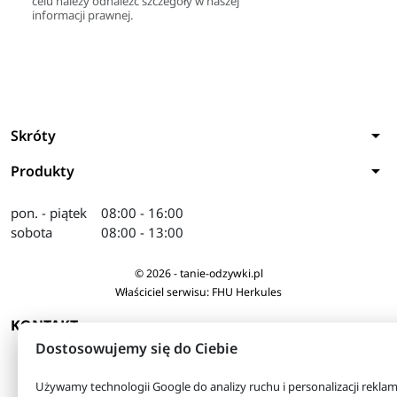
celu należy odnaleźć szczegóły w naszej
informacji prawnej.
arrow_drop_down
Skróty
arrow_drop_down
Produkty
pon. - piątek
08:00 - 16:00
sobota
08:00 - 13:00
© 2026 - tanie-odzywki.pl
Właściciel serwisu: FHU Herkules
arrow_drop_down
KONTAKT
Dostosowujemy się do Ciebie
Używamy technologii Google do analizy ruchu i personalizacji reklam