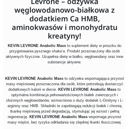
Levrone – odżywka
węglowodanowo-białkowa z
dodatkiem Ca HMB,
aminokwasów i monohydratu
kreatyny!
KEVIN LEVRONE Anabolic Mass
to suplement diety w proszku do
przygotowania pysznego shake’a. Produkt przeznaczony dla osób
aktywnych fizycznie. Uzupełnia dietę w białko, węglowodany oraz inne
substancje aktywne.
KEVIN LEVRONE Anabolic Mass
to odżywka wspomagająca przyrost
masy mięśniowej przeznaczona dla osób, które potrzebują dostarczyć
dodatkowych kalorii w diecie.
KEVIN LEVRONE Anabolic Mass
to
optymalna kombinacja pełnowartościowych białek zwierzęcych i
złożonych węglowodanów, wzmocniona o duży dodatek L-Ornityny i L-
argininy oraz HMB. Składniki te zapobiegają redukcji białek i chronią
tkankę mięśniową przed degradacją, stymulując jej wzrost i pełną
regenerację.
KEVIN LEVRONE Anabolic Mass
wspomaga przyrost
masy mięśni, bez ryzyka odkładania się zbędnej tkanki tłuszczowej.