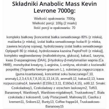
Składniki Anabolic Mass Kevin
Levrone 7000g:
Wielkość opakowania: 7000g
Wielkość porcji: 100g (2 miarki)
Ilość porcji w opakowaniu: 70
kompleks białkowy [koncentrat białka serwatkowego 80% (z mleka),
maślanka (z mleka), izolat białka serwatkowego Isolac® (z mleka,
zawiera lecytynę sojową), hydrolizowany izolat białka serwatkowego
Optipep® 80 (z mleka), hydrolizowana kazeina PeptoPro® (z mleka)],
kompleks węglowodanowy (maltodekstryna, glukoza), kakao1, tauryna,
kwas D-asparaginowy (DAA), β-hydroksy-β-metylomaślan wapnia (Ca
HMB), monohydrat kreatyny, L-arginina, L-ornityna, ekstrakt z kozieradki
pospolitej (Trigonella foenum-graecum L.), substancja zagęszczająca
(guma ksantanowa), koncentrat soku buraczanego7,10,
aromaty1,2,3,4,5,6,7,8,10,11,13,14,15, aromat9,12, kakao12,13, kawa
rozpuszczalna14, barwnik/i (E150c2,3,11, E160a3,4,15), sól9,12. Smaki:
Czekoladowy1, Czekoladowy z orzechem laskowym2, Toffi3,
Bananowy4, Waniliowy5, Waniliowo-migdałowy6, Truskawkowy7, Biała
czekolada z kokosem8, Lody Pistacjowe9, Malinowy10, Ciastka z
kremem11, Snikers12, Bunty13, Coffee frappe14, Truskawkowo-
Bananowy15