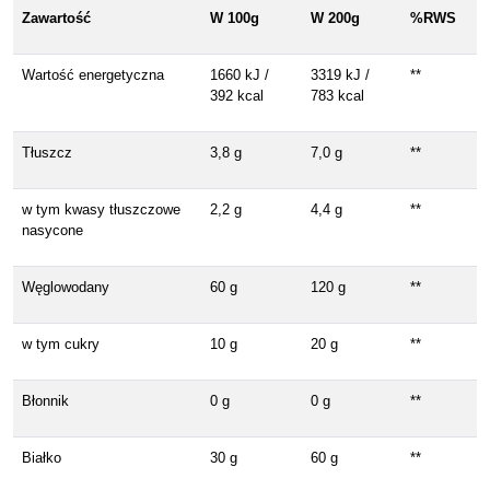
Zawartość
W 100g
W 200g
%RWS
Wartość energetyczna
1660 kJ /
3319 kJ /
**
392 kcal
783 kcal
Tłuszcz
3,8 g
7,0 g
**
w tym kwasy tłuszczowe
2,2 g
4,4 g
**
nasycone
Węglowodany
60 g
120 g
**
w tym cukry
10 g
20 g
**
Błonnik
0 g
0 g
**
Białko
30 g
60 g
**