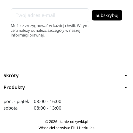
Możesz zrezygnować w każdej chwili. W tym
celu należy odnaleźć szczegóły w naszej
informacji prawnej.
arrow_drop_down
Skróty
arrow_drop_down
Produkty
pon. - piątek
08:00 - 16:00
sobota
08:00 - 13:00
© 2026 - tanie-odzywki.pl
Właściciel serwisu: FHU Herkules