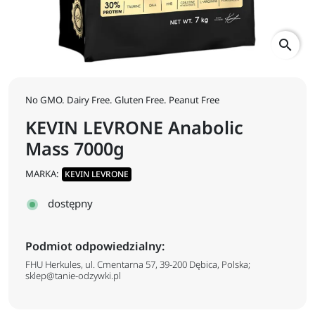
search
No GMO. Dairy Free. Gluten Free. Peanut Free
KEVIN LEVRONE Anabolic
Mass 7000g
MARKA:
KEVIN LEVRONE
dostępny
Podmiot odpowiedzialny:
FHU Herkules, ul. Cmentarna 57, 39-200 Dębica, Polska;
sklep@tanie-odzywki.pl