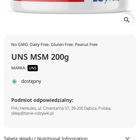
search
No GMO. Dairy Free. Gluten Free. Peanut Free
UNS MSM 200g
MARKA:
UNS
dostępny
Podmiot odpowiedzialny:
FHU Herkules, ul. Cmentarna 57, 39-200 Dębica, Polska;
sklep@tanie-odzywki.pl
Tabela składu / Nutritional Information