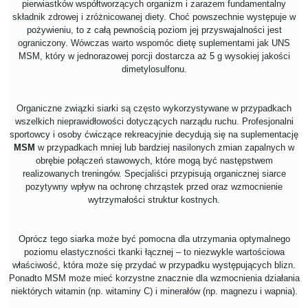
pierwiastków współtworzących organizm i zarazem fundamentalny
składnik zdrowej i zróżnicowanej diety. Choć powszechnie występuje w
pożywieniu, to z całą pewnością poziom jej przyswajalności jest
ograniczony. Wówczas warto wspomóc dietę suplementami jak UNS
MSM, który w jednorazowej porcji dostarcza aż 5 g wysokiej jakości
dimetylosulfonu.
Organiczne związki siarki są często wykorzystywane w przypadkach
wszelkich nieprawidłowości dotyczących narządu ruchu. Profesjonalni
sportowcy i osoby ćwiczące rekreacyjnie decydują się na suplementację
MSM
w przypadkach mniej lub bardziej nasilonych zmian zapalnych w
obrębie połączeń stawowych, które mogą być następstwem
realizowanych treningów. Specjaliści przypisują organicznej siarce
pozytywny wpływ na ochronę chrząstek przed oraz wzmocnienie
wytrzymałości struktur kostnych.
Oprócz tego siarka może być pomocna dla utrzymania optymalnego
poziomu elastyczności tkanki łącznej – to niezwykle wartościowa
właściwość, która może się przydać w przypadku występujących blizn.
Ponadto MSM może mieć korzystne znacznie dla wzmocnienia działania
niektórych witamin (np. witaminy C) i minerałów (np. magnezu i wapnia).