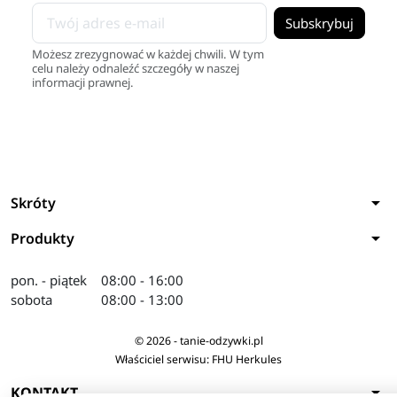
Możesz zrezygnować w każdej chwili. W tym
celu należy odnaleźć szczegóły w naszej
informacji prawnej.
arrow_drop_down
Skróty
arrow_drop_down
Produkty
pon. - piątek
08:00 - 16:00
sobota
08:00 - 13:00
© 2026 - tanie-odzywki.pl
Właściciel serwisu: FHU Herkules
arrow_drop_down
KONTAKT