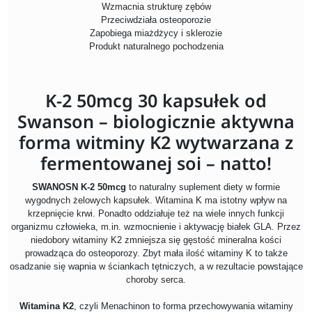
Wzmacnia strukturę zębów
Przeciwdziała osteoporozie
Zapobiega miażdżycy i sklerozie
Produkt naturalnego pochodzenia
K-2 50mcg 30 kapsułek od
Swanson – biologicznie aktywna
forma witminy K2 wytwarzana z
fermentowanej soi – natto!
SWANOSN K-2 50mcg
to naturalny suplement diety w formie
wygodnych żelowych kapsułek. Witamina K ma istotny wpływ na
krzepnięcie krwi. Ponadto oddziałuje też na wiele innych funkcji
organizmu człowieka, m.in. wzmocnienie i aktywację białek GLA. Przez
niedobory witaminy K2 zmniejsza się gęstość mineralna kości
prowadząca do osteoporozy. Zbyt mała ilość witaminy K to także
osadzanie się wapnia w ściankach tętniczych, a w rezultacie powstające
choroby serca.
Witamina K2
, czyli Menachinon to forma przechowywania witaminy