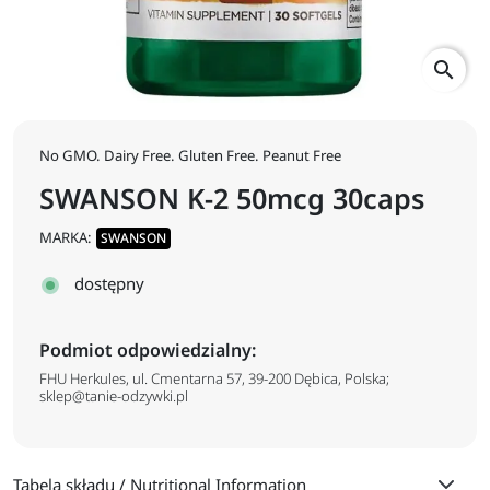
search
No GMO. Dairy Free. Gluten Free. Peanut Free
SWANSON K-2 50mcg 30caps
MARKA:
SWANSON
dostępny
Podmiot odpowiedzialny:
FHU Herkules, ul. Cmentarna 57, 39-200 Dębica, Polska;
sklep@tanie-odzywki.pl
Tabela składu / Nutritional Information