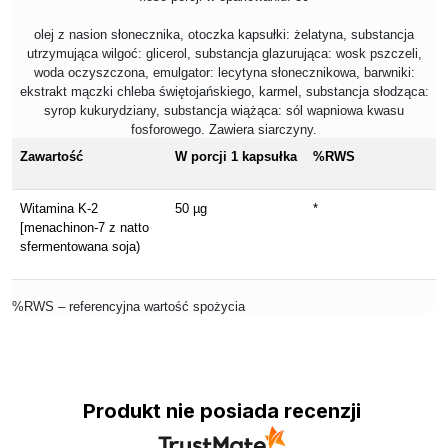
olej z nasion słonecznika, otoczka kapsułki: żelatyna, substancja
utrzymująca wilgoć: glicerol, substancja glazurująca: wosk pszczeli,
woda oczyszczona, emulgator: lecytyna słonecznikowa, barwniki:
ekstrakt mączki chleba świętojańskiego, karmel, substancja słodząca:
syrop kukurydziany, substancja wiążąca: sól wapniowa kwasu
fosforowego. Zawiera siarczyny.
Zawartość
W porcji 1 kapsułka
%RWS
Witamina K-2
50 µg
*
[menachinon-7 z natto
sfermentowana soja)
%RWS – referencyjna wartość spożycia
Produkt nie posiada recenzji