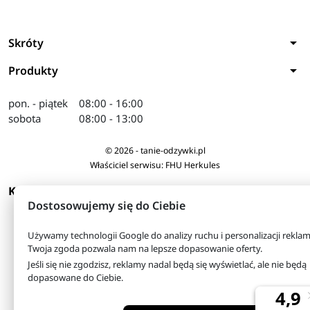
arrow_drop_down
Skróty
arrow_drop_down
Produkty
pon. - piątek
08:00 - 16:00
sobota
08:00 - 13:00
© 2026 - tanie-odzywki.pl
Właściciel serwisu: FHU Herkules
arrow_drop_down
KONTAKT
Dostosowujemy się do Ciebie
Używamy technologii Google do analizy ruchu i personalizacji reklam
Twoja zgoda pozwala nam na lepsze dopasowanie oferty.
Jeśli się nie zgodzisz, reklamy nadal będą się wyświetlać, ale nie będą
dopasowane do Ciebie.