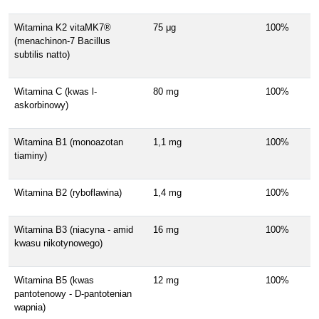
Witamina K2 vitaMK7®
75 μg
100%
(menachinon-7 Bacillus
subtilis natto)
Witamina C (kwas l-
80 mg
100%
askorbinowy)
Witamina B1 (monoazotan
1,1 mg
100%
tiaminy)
Witamina B2 (ryboflawina)
1,4 mg
100%
Witamina B3 (niacyna - amid
16 mg
100%
kwasu nikotynowego)
Witamina B5 (kwas
12 mg
100%
pantotenowy - D-pantotenian
wapnia)