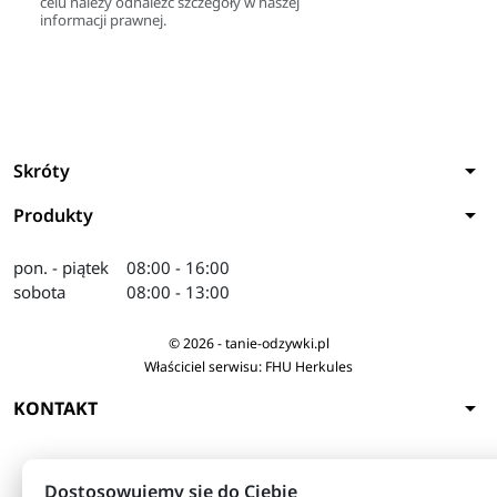
celu należy odnaleźć szczegóły w naszej
informacji prawnej.
arrow_drop_down
Skróty
arrow_drop_down
Produkty
pon. - piątek
08:00 - 16:00
sobota
08:00 - 13:00
© 2026 - tanie-odzywki.pl
Właściciel serwisu: FHU Herkules
arrow_drop_down
KONTAKT
Dostosowujemy się do Ciebie