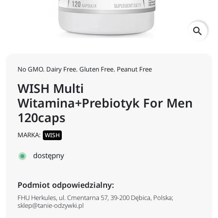
search
No GMO. Dairy Free. Gluten Free. Peanut Free
WISH Multi
Witamina+Prebiotyk For Men
120caps
MARKA:
WISH
dostępny
Podmiot odpowiedzialny:
FHU Herkules, ul. Cmentarna 57, 39-200 Dębica, Polska;
sklep@tanie-odzywki.pl