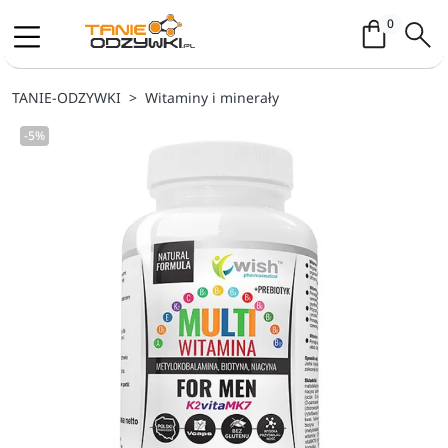
Koszyk / 
0
TANIE-ODZYWKI
Witaminy i minerały
-5%