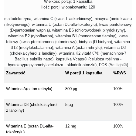
Wielkość porcji: 1 kapsułka
Ilość porcji w opakowaniu: 120
maltodekstryna, witamina C (kwas L-askorbinowy), niacyna (amid kwasu
nikotynowego), witamina E (octan DL-alfa-tokoferylu), kwas pantotenowy
(D-pantotenian wapnia), witamina B6 (chlorowodorek pirydoksyny),
witamina B2 (ryboflawina), witamina B1 (monoazotan tiaminy), kwas
foliowy (kwas pteroilomonoglutaminowy), biotyna (D-biotyna), witamina
B12 (metylokobalamina), witamina A (octan retinylu), witamina D3
(cholekalcyferol z lanoliny), witamina K2 vitaMK7® (menachinon-7
Bacillus subtilis natto), kapsułka Vcaps® (celuloza roślinna -
hydroksypropylometyloceluloza - składnik otoczki), FOS (Actilight®)
Zawartość
W porcji 1 kapsułka
%RWS
Witamina A(octan retinylu)
800 μg
100%
Witamina D3 (cholekalcyferol
5 μg
100%
z lanoliny)
Witamina E (octan DL-alfa-
12 mg
100%
tokoferylu)