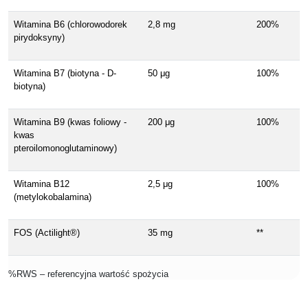
Witamina B6 (chlorowodorek
2,8 mg
200%
pirydoksyny)
Witamina B7 (biotyna - D-
50 μg
100%
biotyna)
Witamina B9 (kwas foliowy -
200 μg
100%
kwas
pteroilomonoglutaminowy)
Witamina B12
2,5 μg
100%
(metylokobalamina)
FOS (Actilight®)
35 mg
**
%RWS – referencyjna wartość spożycia