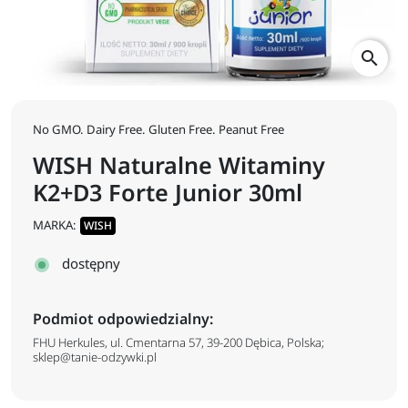
search
No GMO. Dairy Free. Gluten Free. Peanut Free
WISH Naturalne Witaminy
K2+D3 Forte Junior 30ml
MARKA:
WISH
dostępny
Podmiot odpowiedzialny:
FHU Herkules, ul. Cmentarna 57, 39-200 Dębica, Polska;
sklep@tanie-odzywki.pl