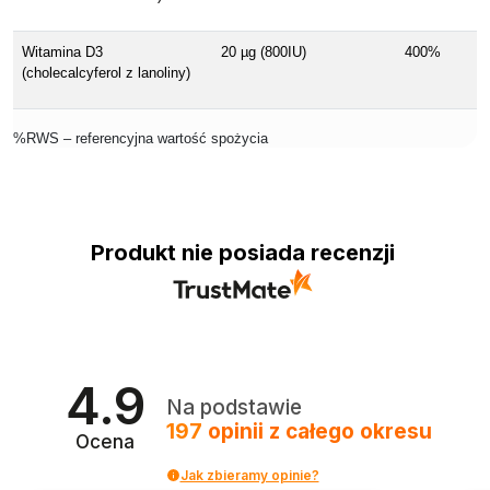
Witamina D3
20 µg (800IU)
400%
(cholecalcyferol z lanoliny)
%RWS – referencyjna wartość spożycia
Produkt nie posiada recenzji
4.9
Na podstawie
197
opinii
z całego okresu
Ocena
Jak zbieramy opinie?