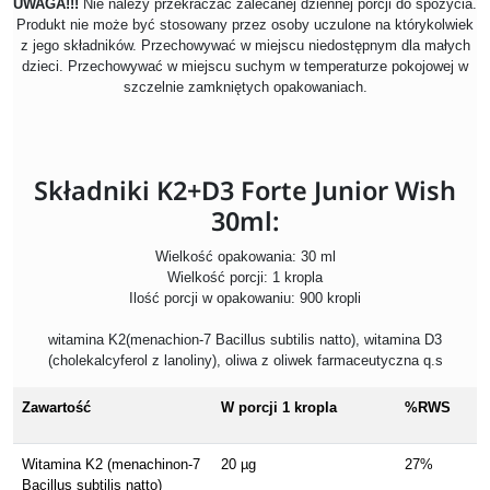
UWAGA!!!
Nie należy przekraczać zalecanej dziennej porcji do spożycia.
Produkt nie może być stosowany przez osoby uczulone na którykolwiek
z jego składników. Przechowywać w miejscu niedostępnym dla małych
dzieci. Przechowywać w miejscu suchym w temperaturze pokojowej w
szczelnie zamkniętych opakowaniach.
Składniki K2+D3 Forte Junior Wish
30ml:
Wielkość opakowania: 30 ml
Wielkość porcji: 1 kropla
Ilość porcji w opakowaniu: 900 kropli
witamina K2(menachion-7 Bacillus subtilis natto), witamina D3
(cholekalcyferol z lanoliny), oliwa z oliwek farmaceutyczna q.s
Zawartość
W porcji 1 kropla
%RWS
Witamina K2 (menachinon-7
20 µg
27%
Bacillus subtilis natto)