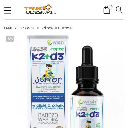
Koszyk / 
0
TANIE-ODZYWKI
Zdrowie i uroda
-5%