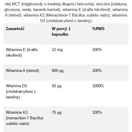
olej MCT (trójglicerydy o średniej długości łańcucha), otoczka (żelatyna,
gliceryna, woda, barwnik-karmel), witamina E (d-alfa tokoferol), witamina
A (retinol), witamina K2 (Menachinon-7 Bacillus subtilis natto), witamina
D3 (cholekalcyferol z lanoliny)
Zawartość
W porcji 1
%RWS
kapsułka
Witamina E (d-alfa
12 mg
100%
takoferol)
Witamina A (retinol)
800 µg
100%
Wtamina D3
50 µg
1000%
(cholekalcyferol z
lanoliny)
Witamina K2
75 µg
100%
(menachion-7 Bacillus
subtilis natto)