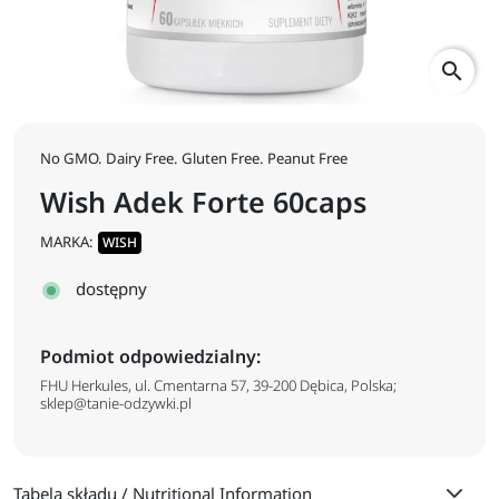
search
No GMO. Dairy Free. Gluten Free. Peanut Free
Wish Adek Forte 60caps
MARKA:
WISH
dostępny
Podmiot odpowiedzialny:
FHU Herkules, ul. Cmentarna 57, 39-200 Dębica, Polska;
sklep@tanie-odzywki.pl
Tabela składu / Nutritional Information