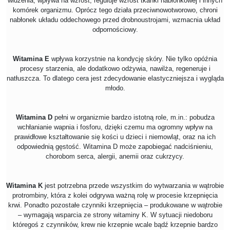
widzenia, wpływa na wzrost, reguluje wzrost tkanki nabłonkowej i innych
komórek organizmu. Oprócz tego działa przeciwnowotworowo, chroni
nabłonek układu oddechowego przed drobnoustrojami, wzmacnia układ
odpornościowy.
Witamina E
wpływa korzystnie na kondycję skóry. Nie tylko opóźnia
procesy starzenia, ale dodatkowo odżywia, nawilża, regeneruje i
natłuszcza. To dlatego cera jest zdecydowanie elastyczniejsza i wygląda
młodo.
Witamina D
pełni w organizmie bardzo istotną role, m.in.: pobudza
wchłanianie wapnia i fosforu, dzięki czemu ma ogromny wpływ na
prawidłowe kształtowanie się kości u dzieci i niemowląt, oraz na ich
odpowiednią gęstość. Witamina D może zapobiegać nadciśnieniu,
chorobom serca, alergii, anemii oraz cukrzycy.
Witamina K
jest potrzebna przede wszystkim do wytwarzania w wątrobie
protrombiny, która z kolei odgrywa ważną rolę w procesie krzepnięcia
krwi. Ponadto pozostałe czynniki krzepnięcia – produkowane w wątrobie
– wymagają wsparcia ze strony witaminy K. W sytuacji niedoboru
któregoś z czynników, krew nie krzepnie wcale bądź krzepnie bardzo