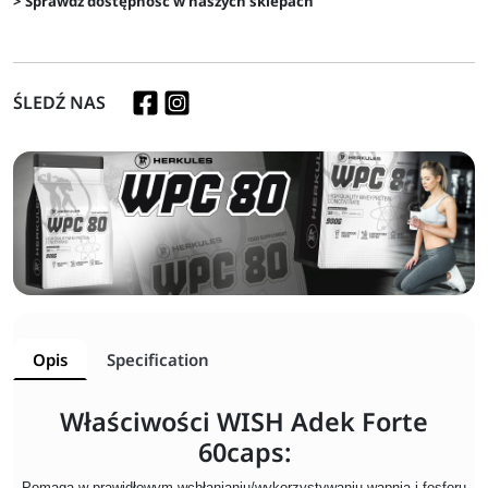
> Sprawdź dostępność w naszych sklepach
ŚLEDŹ NAS
Opis
Specification
Właściwości WISH Adek Forte
60caps:
Pomaga w prawidłowym wchłanianiu/wykorzystywaniu wapnia i fosforu