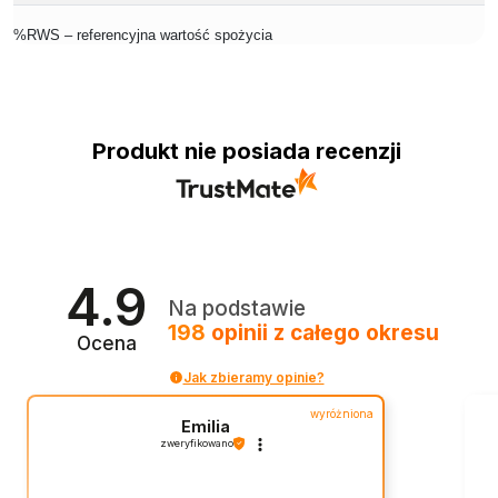
%RWS – referencyjna wartość spożycia
Produkt nie posiada recenzji
4.9
Na podstawie
198
opinii
z całego okresu
Ocena
Jak zbieramy opinie?
wyróżniona
Emilia
zweryfikowano