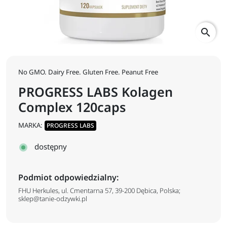
search
No GMO. Dairy Free. Gluten Free. Peanut Free
PROGRESS LABS Kolagen
Complex 120caps
MARKA:
PROGRESS LABS
dostępny
Podmiot odpowiedzialny:
FHU Herkules, ul. Cmentarna 57, 39-200 Dębica, Polska;
sklep@tanie-odzywki.pl