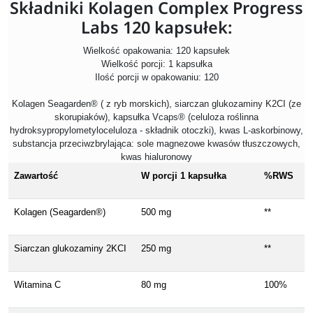
Składniki Kolagen Complex Progress
Labs 120 kapsułek:
Wielkość opakowania: 120 kapsułek
Wielkość porcji: 1 kapsułka
Ilość porcji w opakowaniu: 120
Kolagen Seagarden® ( z ryb morskich), siarczan glukozaminy K2CI (ze
skorupiaków), kapsułka Vcaps® (celuloza roślinna
hydroksypropylometyloceluloza - składnik otoczki), kwas L-askorbinowy,
substancja przeciwzbrylająca: sole magnezowe kwasów tłuszczowych,
kwas hialuronowy
Zawartość
W porcji 1 kapsułka
%RWS
Kolagen (Seagarden®)
500 mg
**
Siarczan glukozaminy 2KCI
250 mg
**
Witamina C
80 mg
100%