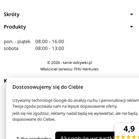
arrow_drop_down
Skróty
arrow_drop_down
Produkty
pon. - piątek
08:00 - 16:00
sobota
08:00 - 13:00
© 2026 - tanie-odzywki.pl
Właściciel serwisu: FHU Herkules
arrow_drop_down
KONTAKT
Dostosowujemy się do Ciebie
Używamy technologii Google do analizy ruchu i personalizacji reklam
Twoja zgoda pozwala nam na lepsze dopasowanie oferty.
Jeśli się nie zgodzisz, reklamy nadal będą się wyświetlać, ale nie będą
dopasowane do Ciebie.
Akceptuję wszystkie
Tylko niezbędne