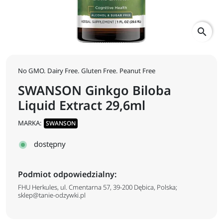
search
No GMO. Dairy Free. Gluten Free. Peanut Free
SWANSON Ginkgo Biloba
Liquid Extract 29,6ml
MARKA:
SWANSON
dostępny
Podmiot odpowiedzialny:
FHU Herkules, ul. Cmentarna 57, 39-200 Dębica, Polska;
sklep@tanie-odzywki.pl