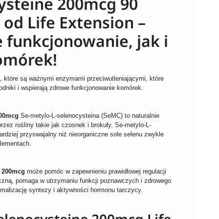
ysteine 200mcg 90
od Life Extension –
funkcjonowanie, jak i
omórek!
n, które są ważnymi enzymami przeciwutleniającymi, które
dniki i wspierają zdrowe funkcjonowanie komórek.
200mcg
Se-metylo-L-selenocysteina (SeMC) to naturalnie
ez rośliny takie jak czosnek i brokuły. Se-metylo-L-
ardziej przyswajalny niż nieorganiczne sole selenu zwykle
lementach.
e 200mcg
może pomóc w zapewnieniu prawidłowej regulacji
czną, pomaga w utrzymaniu funkcji poznawczych i zdrowego
ymalizację syntezy i aktywności hormonu tarczycy.
elenocysteine 200mcg Life