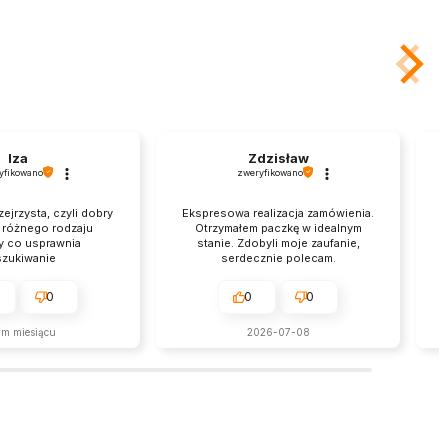
Iza
Zdzisław
yfikowano
zweryfikowano
zejrzysta, czyli dobry
Ekspresowa realizacja zamówienia.
a różnego rodzaju
Otrzymałem paczkę w idealnym
y co usprawnia
stanie. Zdobyli moje zaufanie,
zukiwanie
serdecznie polecam.
0
0
0
ym miesiącu
2026-07-08