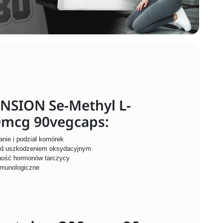
ENSION Se-Methyl L-
0mcg 90vegcaps:
nie i podział komórek
zed uszkodzeniem oksydacyjnym
wność hormonów tarczycy
mmunologiczne