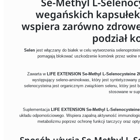
Se-Methyl L-Selenoc
wegańskich kapsułek 
wspiera zarówno zdrowe 
podział k
Selen
jest włączany do białek w celu wytworzenia selenoprotei
pomagają blokować uszkodzenie komórek przez wolne ro
Zawarta w
LIFE EXTENSION Se-Methyl L-Selenocysteine 
występujący seleno-aminokwas, który jest syntetyzowany prz
selenocysteina jest organicznym związkiem selenu, który jest b
stosowane w sup
Suplementacja
LIFE EXTENSION Se-Methyl L-Selenocystein
układu odpornościowego. Wspiera zapalną aktywność immunologi
metabolizmu poprzez ochronę funkcji tarczycy oraz opt
Sposób użycia Se-Methyl L-S