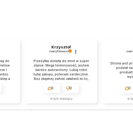
Krzysztof
zweryfikowano
zwer
wag do
Przesyłka dotarła do mnie w super
Strona jest pr
ietnie.
stanie. Mega terminowość, jestem
podział n
ze i
bardzo zadowolony. Lubię robić
produkt
ardzo
tutaj zakupy, polecam serdecznie.
wys
klep a
Bez zbędnej zwłoki załatwili mi to,
szym
czego chciałem, brawo.
0
0
0
w tym miesiącu
w t