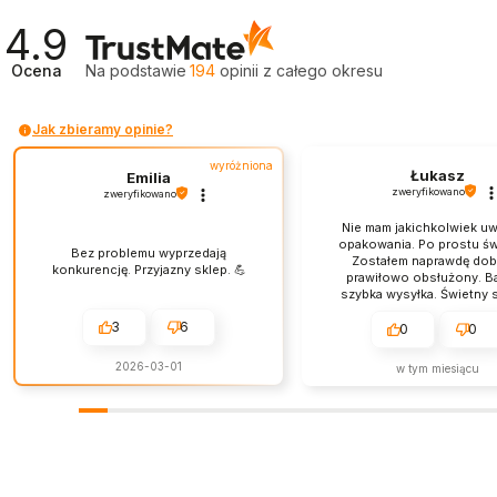
4.9
Ocena
Na podstawie
194
opinii
z całego okresu
Jak zbieramy opinie?
wyróżniona
Łukasz
Emilia
zweryfikowano
zweryfikowano
Nie mam jakichkolwiek u
opakowania. Po prostu św
Bez problemu wyprzedają
Zostałem naprawdę dobr
konkurencję. Przyjazny sklep. 💪
prawiłowo obsłużony. B
szybka wysyłka. Świetny s
obsługa jest na najwyż
3
6
poziomie.
0
0
2026-03-01
w tym miesiącu