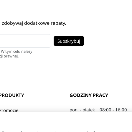
, zdobywaj dodatkowe rabaty.
 W tym celu należy
ji prawnej.
PRODUKTY
GODZINY PRACY
pon. - piątek
08:00 - 16:00
Promocje
sobota
08:00 - 13:00
Nowe produkty
Najczęściej kupowane
© 2026 - tanie-odzywki.pl