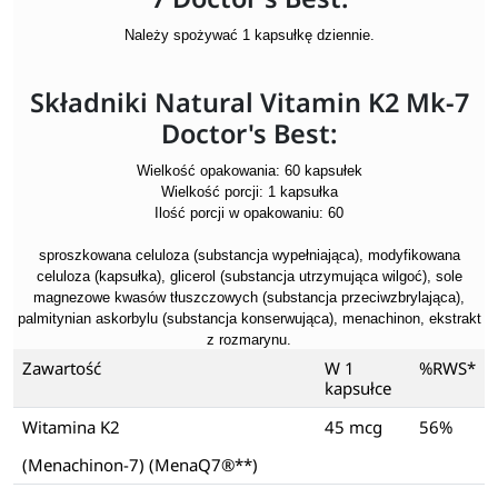
Należy spożywać 1 kapsułkę dziennie.
Składniki Natural Vitamin K2 Mk-7
Doctor's Best:
Wielkość opakowania: 60 kapsułek
Wielkość porcji: 1 kapsułka
Ilość porcji w opakowaniu: 60
sproszkowana celuloza (substancja wypełniająca), modyfikowana
celuloza (kapsułka), glicerol (substancja utrzymująca wilgoć), sole
magnezowe kwasów tłuszczowych (substancja przeciwzbrylająca),
palmitynian askorbylu (substancja konserwująca), menachinon, ekstrakt
z rozmarynu.
Zawartość
W 1
%RWS*
kapsułce
Witamina K2
45 mcg
56%
(Menachinon-7) (MenaQ7®**)