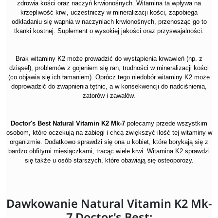
zdrowia kości oraz naczyń krwionośnych. Witamina ta wpływa na
krzepliwość krwi, uczestniczy w mineralizacji kości, zapobiega
odkładaniu się wapnia w naczyniach krwionośnych, przenosząc go to
tkanki kostnej. Suplement o wysokiej jakości oraz przyswajalności.
Brak witaminy K2 może prowadzić do wystąpienia krwawień (np. z
dziąseł), problemów z gojeniem się ran, trudności w mineralizacji kości
(co objawia się ich łamaniem). Oprócz tego niedobór witaminy K2 może
doprowadzić do zwapnienia tętnic, a w konsekwencji do nadciśnienia,
zatorów i zawałów.
Doctor's Best Natural Vitamin K2 Mk-7
polecamy przede wszystkim
osobom, które oczekują na zabiegi i chcą zwiększyć ilość tej witaminy w
organizmie. Dodatkowo sprawdzi się ona u kobiet, które borykają się z
bardzo obfitymi miesiączkami, tracąc wiele krwi. Witamina K2 sprawdzi
się także u osób starszych, które obawiają się osteoporozy.
Dawkowanie Natural Vitamin K2 Mk-
7 Doctor's Best: