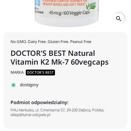
search
No GMO. Dairy Free. Gluten Free. Peanut Free
DOCTOR'S BEST Natural
Vitamin K2 Mk-7 60vegcaps
MARKA:
DOCTOR'S BEST
dostępny
Podmiot odpowiedzialny:
FHU Herkules, ul. Cmentarna 57, 39-200 Dębica, Polska;
sklep@tanie-odzywki.pl