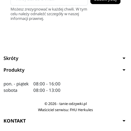
Możesz zrezygnować w każdej chwili. W tym
celu należy odnaleźć szczegóły w naszej
informacji prawnej.
arrow_drop_down
Skróty
arrow_drop_down
Produkty
pon. - piątek
08:00 - 16:00
sobota
08:00 - 13:00
© 2026 - tanie-odzywki.pl
Właściciel serwisu: FHU Herkules
arrow_drop_down
KONTAKT