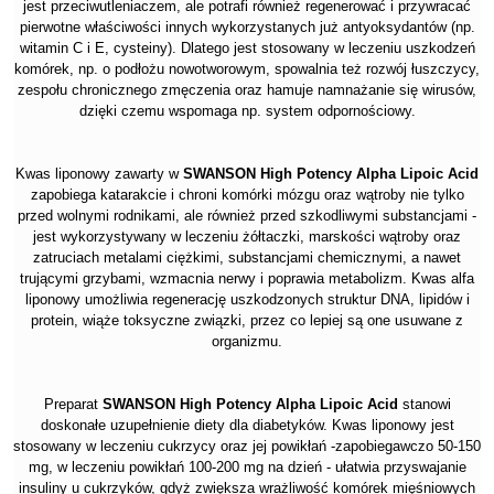
jest przeciwutleniaczem, ale potrafi również regenerować i przywracać
pierwotne właściwości innych wykorzystanych już antyoksydantów (np.
witamin C i E, cysteiny). Dlatego jest stosowany w leczeniu uszkodzeń
komórek, np. o podłożu nowotworowym, spowalnia też rozwój łuszczycy,
zespołu chronicznego zmęczenia oraz hamuje namnażanie się wirusów,
dzięki czemu wspomaga np. system odpornościowy.
Kwas liponowy zawarty w
SWANSON High Potency Alpha Lipoic Acid
zapobiega katarakcie i chroni komórki mózgu oraz wątroby nie tylko
przed wolnymi rodnikami, ale również przed szkodliwymi substancjami -
jest wykorzystywany w leczeniu żółtaczki, marskości wątroby oraz
zatruciach metalami ciężkimi, substancjami chemicznymi, a nawet
trującymi grzybami, wzmacnia nerwy i poprawia metabolizm. Kwas alfa
liponowy umożliwia regenerację uszkodzonych struktur DNA, lipidów i
protein, wiąże toksyczne związki, przez co lepiej są one usuwane z
organizmu.
Preparat
SWANSON High Potency Alpha Lipoic Acid
stanowi
doskonałe uzupełnienie diety dla diabetyków. Kwas liponowy jest
stosowany w leczeniu cukrzycy oraz jej powikłań -zapobiegawczo 50-150
mg, w leczeniu powikłań 100-200 mg na dzień - ułatwia przyswajanie
insuliny u cukrzyków, gdyż zwiększa wrażliwość komórek mięśniowych