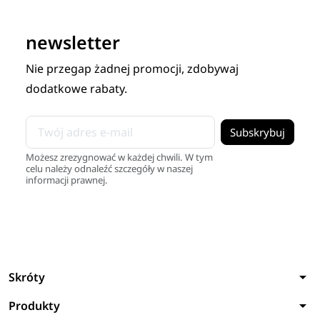
newsletter
Nie przegap żadnej promocji, zdobywaj
dodatkowe rabaty.
Możesz zrezygnować w każdej chwili. W tym
celu należy odnaleźć szczegóły w naszej
informacji prawnej.
arrow_drop_down
Skróty
arrow_drop_down
Produkty