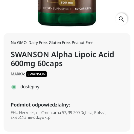
search
No GMO. Dairy Free. Gluten Free. Peanut Free
SWANSON Alpha Lipoic Acid
600mg 60caps
MARKA:
SWANSON
dostępny
Podmiot odpowiedzialny:
FHU Herkules, ul. Cmentarna 57, 39-200 Dębica, Polska;
sklep@tanie-odzywki.pl