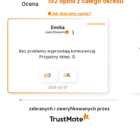
192
opinii
z całego okresu
Ocena
Jak zbieramy opinie?
wyróżniona
Emilia
zweryfikowano
Bez problemu wyprzedają konkurencję.
Przyjazny sklep. 💪
3
6
2026-03-01
zebranych i zweryfikowanych przez