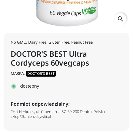
search
No GMO. Dairy Free. Gluten Free. Peanut Free
DOCTOR'S BEST Ultra
Cordyceps 60vegcaps
MARKA:
DOCTOR'S BEST
dostępny
Podmiot odpowiedzialny:
FHU Herkules, ul. Cmentarna 57, 39-200 Dębica, Polska;
sklep@tanie-odzywki.pl