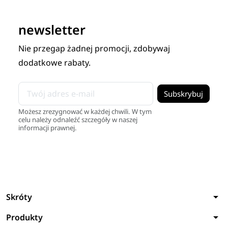
newsletter
Nie przegap żadnej promocji, zdobywaj
dodatkowe rabaty.
Możesz zrezygnować w każdej chwili. W tym
celu należy odnaleźć szczegóły w naszej
informacji prawnej.
arrow_drop_down
Skróty
arrow_drop_down
Produkty