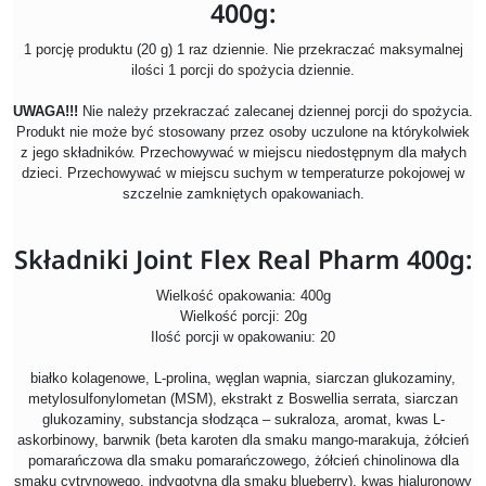
400g:
1 porcję produktu (20 g) 1 raz dziennie. Nie przekraczać maksymalnej
ilości 1 porcji do spożycia dziennie.
UWAGA!!!
Nie należy przekraczać zalecanej dziennej porcji do spożycia.
Produkt nie może być stosowany przez osoby uczulone na którykolwiek
z jego składników. Przechowywać w miejscu niedostępnym dla małych
dzieci. Przechowywać w miejscu suchym w temperaturze pokojowej w
szczelnie zamkniętych opakowaniach.
Składniki Joint Flex Real Pharm 400g:
Wielkość opakowania: 400g
Wielkość porcji: 20g
Ilość porcji w opakowaniu: 20
białko kolagenowe, L-prolina, węglan wapnia, siarczan glukozaminy,
metylosulfonylometan (MSM), ekstrakt z Boswellia serrata, siarczan
glukozaminy, substancja słodząca – sukraloza, aromat, kwas L-
askorbinowy, barwnik (beta karoten dla smaku mango-marakuja, żółcień
pomarańczowa dla smaku pomarańczowego, żółcień chinolinowa dla
smaku cytrynowego, indygotyna dla smaku blueberry), kwas hialuronowy