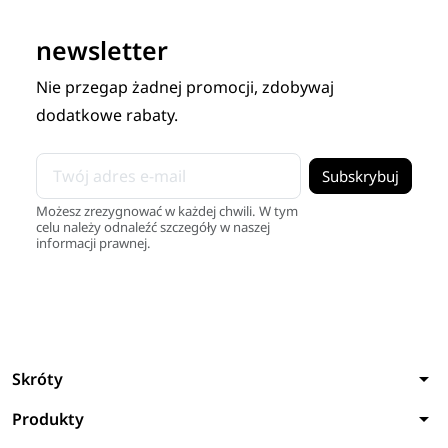
newsletter
Nie przegap żadnej promocji, zdobywaj
dodatkowe rabaty.
Możesz zrezygnować w każdej chwili. W tym
celu należy odnaleźć szczegóły w naszej
informacji prawnej.
arrow_drop_down
Skróty
arrow_drop_down
Produkty