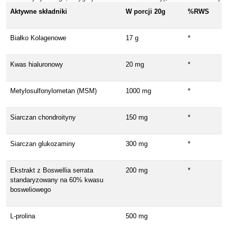
Aktywne składniki
W porcji 20g
%RWS
Białko Kolagenowe
17 g
*
Kwas hialuronowy
20 mg
*
Metylosulfonylometan (MSM)
1000 mg
*
Siarczan chondroityny
150 mg
*
Siarczan glukozaminy
300 mg
*
Ekstrakt z Boswellia serrata
200 mg
*
standaryzowany na 60% kwasu
bosweliowego
L-prolina
500 mg