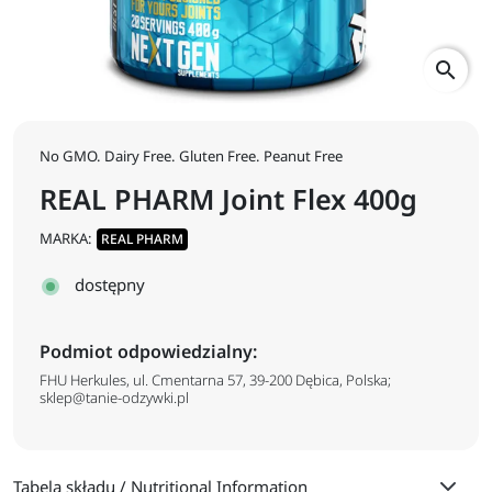
search
No GMO. Dairy Free. Gluten Free. Peanut Free
REAL PHARM Joint Flex 400g
MARKA:
REAL PHARM
dostępny
Podmiot odpowiedzialny:
FHU Herkules, ul. Cmentarna 57, 39-200 Dębica, Polska;
sklep@tanie-odzywki.pl
Tabela składu / Nutritional Information