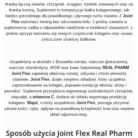
tkankę łączną stawów, chrząstek, ścięgien, torebek stawowych oraz na
tkankę kostną. Suplement to kompozycja białka kolagenowego, tak
bardzo potrzebnego dla prawidłowego i płynnego ruchu stawów. Z
Joint
Flex
wykonasz trening bez odczuwania bólu. L-proliny zawarta w
suplemencie zadba o odpowiednie nawilżenie w torebkach stawowych. L-
prolina sprzyja tworzeniu się nowych cząsteczek kolagenu oraz usuwa
zniszczone struktury białkowe.
Uzupełniony w ekstrakt z Boswellia serrata, siarczan glukozaminy,
siarczan chondroityny, MSM oraz kwas hialuronowy
REAL PHARM
Joint Flex
zapewnia właściwy rozwój, odżywia i chroni elementy
stawowe.
Joint Flex
, dzięki swojemu składowi, który uzupełnia
zapotrzebowanie na kolagen, poprawia kondycję włosów, skóry i
paznokci. Suplement przyspiesza regenerację uszkodzonych chrząstek,
wiązadeł, a
witamina C
, dodana do składu wspomaga produkcję
kolagenu.
Wapń
, o który uzupełniono
Joint Flex
, pomaga utrzymać
zdrowe kości, zęby, wpływa na prawidłową krzepliwość krwi oraz wspiera
układ odpornościowy.
Sposób użycia Joint Flex Real Pharm