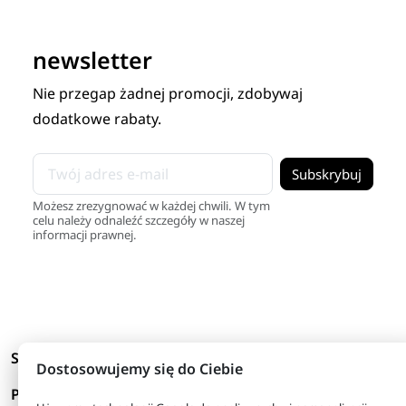
newsletter
Nie przegap żadnej promocji, zdobywaj
dodatkowe rabaty.
Możesz zrezygnować w każdej chwili. W tym
celu należy odnaleźć szczegóły w naszej
informacji prawnej.
arrow_drop_down
Skróty
Dostosowujemy się do Ciebie
arrow_drop_down
Produkty