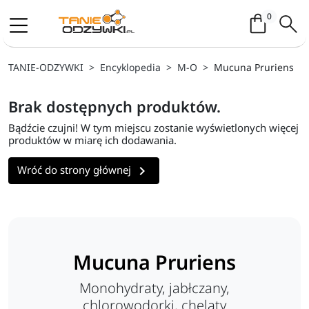
Koszyk / 
0
TANIE-ODZYWKI
Encyklopedia
M-O
Mucuna Pruriens
Brak dostępnych produktów.
Bądźcie czujni! W tym miejscu zostanie wyświetlonych więcej
produktów w miarę ich dodawania.

Wróć do strony głównej
Mucuna Pruriens
Monohydraty, jabłczany,
chlorowodorki, chelaty