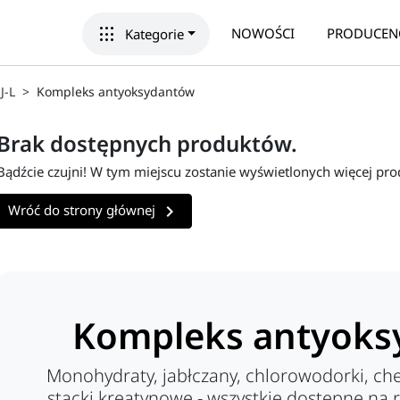
apps
NOWOŚCI
PRODUCEN
Kategorie
J-L
Kompleks antyoksydantów
Brak dostępnych produktów.
Bądźcie czujni! W tym miejscu zostanie wyświetlonych więcej pr

Wróć do strony głównej
Kompleks antyoks
Monohydraty, jabłczany, chlorowodorki, ch
stacki kreatynowe - wszystkie dostępne na 