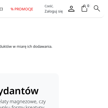
Koszyk / it
0
Cześć,
CI
% PROMOCJE
Zaloguj się
oduktów w miarę ich dodawania.
ydantów
elaty magnezowe, czy
rynku formy kreatyny,