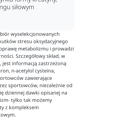
ngu siłowym
zbiór wyselekcjonowanych
skutków stresu oksydacyjnego
poprawę metabolizmu i prowadzi
rności. Szczegółowy skład, w
, jest informacją zastrzeżoną
on, n-acetylol cysteina,
 sportowców zawierające
ez sportowców, niezależnie od
ię dziennej dawki opisanej na
izm- tylko tak możemy
kty z kompleksem
etowym.