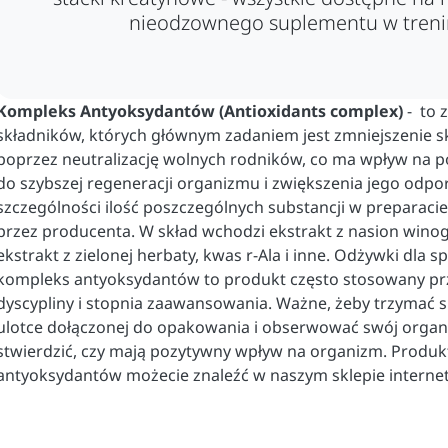
nieodzownego suplementu w treni
Kompleks Antyoksydantów (A
ntioxidants complex)
-
to 
składników, których głównym zadaniem jest zmniejszenie 
poprzez neutralizację wolnych rodników, co ma wpływ na 
do szybszej regeneracji organizmu i zwiększenia jego odpo
szczególności ilość poszczególnych substancji w preparacie
przez producenta. W skład wchodzi ekstrakt z nasion winogr
ekstrakt z zielonej herbaty, kwas r-Ala i inne. Odżywki dla
kompleks antyoksydantów to produkt często stosowany prz
dyscypliny i stopnia zaawansowania. Ważne, żeby trzymać s
ulotce dołączonej do opakowania i obserwować swój organ
stwierdzić, czy mają pozytywny wpływ na organizm. Produ
antyoksydantów możecie znaleźć w naszym sklepie intern