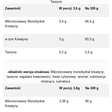
Tauryna
Zawartość
W porcji 3,6 g
Na 100 g
Mikronizowany Monohydrat
3,4 g
94,4 g
Kreatyny
w tym Kreatyna
3 g
83,3 g
Tauryna
0,2 g
5,6 g
-składniki wersja smakowa:
Mikronizowany monohydrat kreatyny;
tauryna; regulator kwasowości: kwas cytrynowy; aromat; substancja
słodząca: sukraloza.
Zawartość
W porcji 3,6g
Na 100 g
Mikronizowany Monohydrat
3,38 g
90 g
Kreatyny