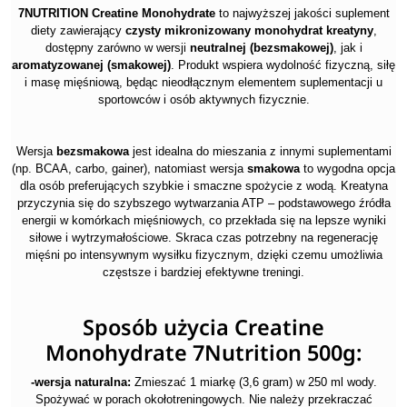
7NUTRITION Creatine Monohydrate
to najwyższej jakości suplement
diety zawierający
czysty mikronizowany monohydrat kreatyny
,
dostępny zarówno w wersji
neutralnej (bezsmakowej)
, jak i
aromatyzowanej (smakowej)
. Produkt wspiera wydolność fizyczną, siłę
i masę mięśniową, będąc nieodłącznym elementem suplementacji u
sportowców i osób aktywnych fizycznie.
Wersja
bezsmakowa
jest idealna do mieszania z innymi suplementami
(np. BCAA, carbo, gainer), natomiast wersja
smakowa
to wygodna opcja
dla osób preferujących szybkie i smaczne spożycie z wodą. Kreatyna
przyczynia się do szybszego wytwarzania ATP – podstawowego źródła
energii w komórkach mięśniowych, co przekłada się na lepsze wyniki
siłowe i wytrzymałościowe. Skraca czas potrzebny na regenerację
mięśni po intensywnym wysiłku fizycznym, dzięki czemu umożliwia
częstsze i bardziej efektywne treningi.
Sposób użycia Creatine
Monohydrate 7Nutrition 500g:
-wersja naturalna:
Zmieszać 1 miarkę (3,6 gram) w 250 ml wody.
Spożywać w porach okołotreningowych. Nie należy przekraczać