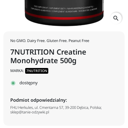
search
No GMO. Dairy Free. Gluten Free. Peanut Free
7NUTRITION Creatine
Monohydrate 500g
MARKA:
7NUTRITION
dostępny
Podmiot odpowiedzialny:
FHU Herkules, ul. Cmentarna 57, 39-200 Dębica, Polska;
sklep@tanie-odzywki.pl