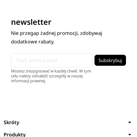
newsletter
Nie przegap żadnej promocji, zdobywaj
dodatkowe rabaty.
Możesz zrezygnować w każdej chwili. W tym
celu należy odnaleźć szczegóły w naszej
informacji prawnej.
arrow_drop_down
Skróty
arrow_drop_down
Produkty