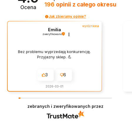
196
opinii
z całego okresu
Ocena
Jak zbieramy opinie?
wyróżniona
Emilia
zweryfikowano
Bez problemu wyprzedają konkurencję.
Przyjazny sklep. 💪
3
6
2026-03-01
zebranych i zweryfikowanych przez