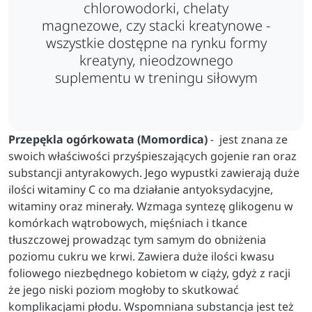
chlorowodorki, chelaty
magnezowe, czy stacki kreatynowe -
wszystkie dostępne na rynku formy
kreatyny, nieodzownego
suplementu w treningu siłowym
Przepękla ogórkowata
(
Momordica
)
-
jest znana ze
swoich właściwości przyśpieszających gojenie ran oraz
substancji antyrakowych. Jego wypustki zawierają duże
ilości witaminy C co ma działanie antyoksydacyjne,
witaminy oraz minerały. Wzmaga syntezę glikogenu w
komórkach wątrobowych, mięśniach i tkance
tłuszczowej prowadząc tym samym do obniżenia
poziomu cukru we krwi. Zawiera duże ilości kwasu
foliowego niezbędnego kobietom w ciąży, gdyż z racji
że jego niski poziom mogłoby to skutkować
komplikacjami płodu. Wspomniana substancja jest też