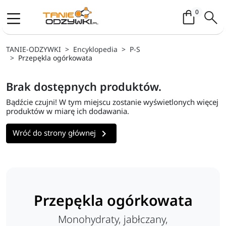
Koszyk / 
0
TANIE-ODZYWKI
Encyklopedia
P-S
Przepękla ogórkowata
Brak dostępnych produktów.
Bądźcie czujni! W tym miejscu zostanie wyświetlonych więcej
produktów w miarę ich dodawania.

Wróć do strony głównej
Przepękla ogórkowata
Monohydraty, jabłczany,