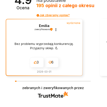
Na podstawie
195
opinii
z całego okresu
Ocena
Jak zbieramy opinie?
wyróżniona
Emilia
zweryfikowano
Bez problemu wyprzedają konkurencję.
Przyjazny sklep. 💪
3
6
2026-03-01
zebranych i zweryfikowanych przez