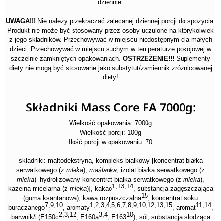
dziennie.
UWAGA!!!
Nie należy przekraczać zalecanej dziennej porcji do spożycia.
Produkt nie może być stosowany przez osoby uczulone na którykolwiek
z jego składników. Przechowywać w miejscu niedostępnym dla małych
dzieci. Przechowywać w miejscu suchym w temperaturze pokojowej w
szczelnie zamkniętych opakowaniach.
OSTRZEŻENIE!!!
Suplementy
diety nie mogą być stosowane jako substytut/zamiennik zróżnicowanej
diety!
Składniki Mass Core FA 7000g:
Wielkość opakowania: 7000g
Wielkość porcji: 100g
Ilość porcji w opakowaniu: 70
składniki: maltodekstryna, kompleks białkowy [koncentrat białka
serwatkowego (z
mleka
),
maślanka
, izolat białka serwatkowego (z
mleka
), hydrolizowany koncentrat białka serwatkowego (z
mleka
),
1,13,14
kazeina micelarna (z
mleka
)], kakao
, substancja zagęszczająca
15
(guma ksantanowa), kawa rozpuszczalna
, koncentrat soku
7,9,10
1,2,3,4,5,6,7,8,9,10,12,13,15
11,14
buraczanego
, aromaty
, aromat
,
2,3,12
3,4
10
barwnik/i (E150c
, E160a
, E163
), sól, substancja słodząca