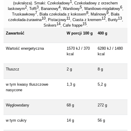
1
(sukraloza).
Smaki
:
Czekoladowy
, Czekoladowy z orzechem
2
3
4
5
6
laskowym
, Toffi
, Bananowy
, Waniliowy
, Waniliowo-migdałowy
,
7
8
9
Truskawkowy
, Biała czekolada z kokosem
, Malinowy
, Biała
10
11
12
13
czekolada-żurawina
, Pistacjowy
, Ciasta z kremem
, Bunty
,
14
15
Snikers
, Cafe frappe
.
Zawartość
W porcji 100 g
400 g
Wartość energetyczna
1570 kJ / 370
6280 kJ / 1480
kcal
kcal
Tłuszcz
2 g
8 g
w tym kwasy tłuszczowe
1,3 g
5,2 g
nasycone
Węglowodany
68 g
272 g
w tym cukry
14 g
56 g