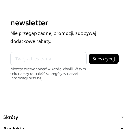
newsletter
Nie przegap żadnej promocji, zdobywaj
dodatkowe rabaty.
Możesz zrezygnować w każdej chwili. W tym
celu należy odnaleźć szczegóły w naszej
informacji prawnej.
arrow_drop_down
Skróty
arrow_drop_down
Produkty