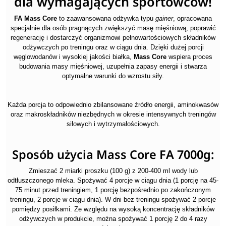
dla wymagających sportowców!
FA Mass Core
to zaawansowana odżywka typu
gainer
, opracowana
specjalnie dla osób pragnących zwiększyć masę mięśniową, poprawić
regenerację i dostarczyć organizmowi pełnowartościowych składników
odżywczych po treningu oraz w ciągu dnia. Dzięki dużej porcji
węglowodanów i wysokiej jakości białka,
Mass Core
wspiera proces
budowania masy mięśniowej, uzupełnia zapasy energii i stwarza
optymalne warunki do wzrostu siły.
Każda porcja to odpowiednio zbilansowane źródło energii, aminokwasów
oraz makroskładników niezbędnych w okresie intensywnych treningów
siłowych i wytrzymałościowych.
Sposób użycia Mass Core FA 7000g:
Zmieszać 2 miarki proszku (100 g) z 200-400 ml wody lub
odtłuszczonego mleka. Spożywać 4 porcje w ciągu dnia (1 porcję na 45-
75 minut przed treningiem, 1 porcję bezpośrednio po zakończonym
treningu, 2 porcje w ciągu dnia). W dni bez treningu spożywać 2 porcje
pomiędzy posiłkami. Ze względu na wysoką koncentrację składników
odżywczych w produkcie, można spożywać 1 porcję 2 do 4 razy