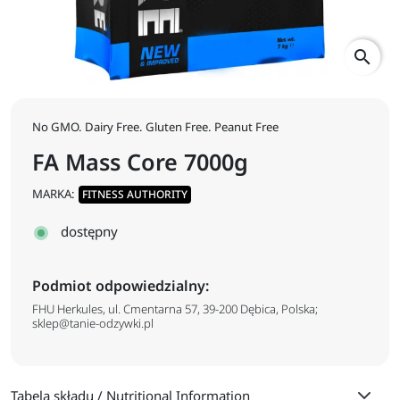
search
No GMO. Dairy Free. Gluten Free. Peanut Free
FA Mass Core 7000g
MARKA:
FITNESS AUTHORITY
dostępny
Podmiot odpowiedzialny:
FHU Herkules, ul. Cmentarna 57, 39-200 Dębica, Polska;
sklep@tanie-odzywki.pl
Tabela składu / Nutritional Information