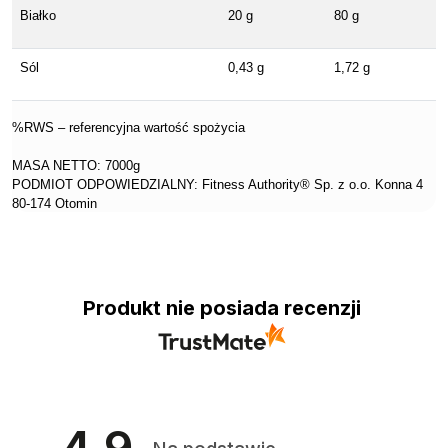
Białko
20 g
80 g
Sól
0,43 g
1,72 g
%RWS – referencyjna wartość spożycia
MASA NETTO: 7000g
PODMIOT ODPOWIEDZIALNY: Fitness Authority® Sp. z o.o. Konna 4
80-174 Otomin
Produkt nie posiada recenzji
4.9