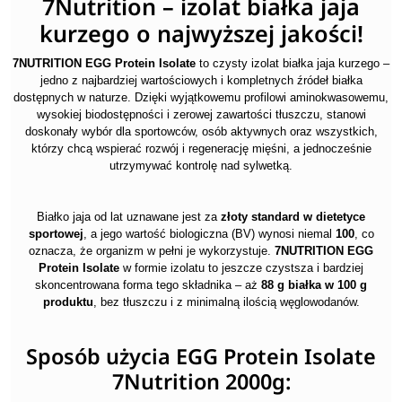
7Nutrition – izolat białka jaja
kurzego o najwyższej jakości!
7NUTRITION EGG Protein Isolate
to czysty izolat białka jaja kurzego –
jedno z najbardziej wartościowych i kompletnych źródeł białka
dostępnych w naturze. Dzięki wyjątkowemu profilowi aminokwasowemu,
wysokiej biodostępności i zerowej zawartości tłuszczu, stanowi
doskonały wybór dla sportowców, osób aktywnych oraz wszystkich,
którzy chcą wspierać rozwój i regenerację mięśni, a jednocześnie
utrzymywać kontrolę nad sylwetką.
Białko jaja od lat uznawane jest za
złoty standard w dietetyce
sportowej
, a jego wartość biologiczna (BV) wynosi niemal
100
, co
oznacza, że organizm w pełni je wykorzystuje.
7NUTRITION EGG
Protein Isolate
w formie izolatu to jeszcze czystsza i bardziej
skoncentrowana forma tego składnika – aż
88 g białka w 100 g
produktu
, bez tłuszczu i z minimalną ilością węglowodanów.
Sposób użycia EGG Protein Isolate
7Nutrition 2000g: