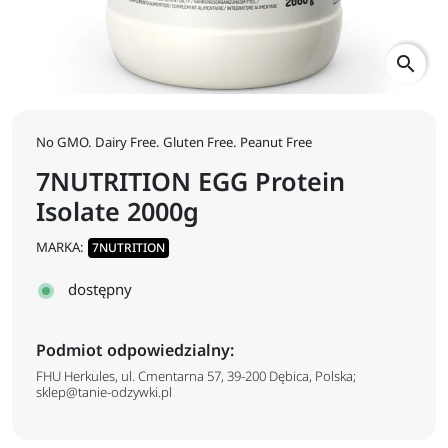
search
No GMO. Dairy Free. Gluten Free. Peanut Free
7NUTRITION EGG Protein
Isolate 2000g
MARKA:
7NUTRITION
dostępny
Podmiot odpowiedzialny:
FHU Herkules, ul. Cmentarna 57, 39-200 Dębica, Polska;
sklep@tanie-odzywki.pl