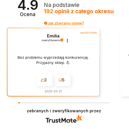
4.9
Na podstawie
192
opinii
z całego okresu
Ocena
Jak zbieramy opinie?
wyróżniona
Emilia
zweryfikowano
Bez problemu wyprzedają konkurencję.
Przyjazny sklep. 💪
3
6
2026-03-01
zebranych i zweryfikowanych przez