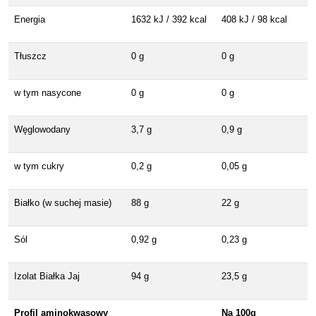
Energia
1632 kJ / 392 kcal
408 kJ / 98 kcal
Tłuszcz
0 g
0 g
w tym nasycone
0 g
0 g
Węglowodany
3,7 g
0,9 g
w tym cukry
0,2 g
0,05 g
Białko (w suchej masie)
88 g
22 g
Sól
0,92 g
0,23 g
Izolat Białka Jaj
94 g
23,5 g
Profil aminokwasowy
Na 100g