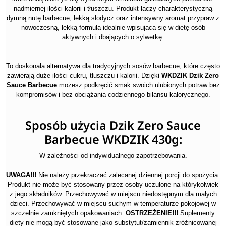
nadmiernej ilości kalorii i tłuszczu. Produkt łączy charakterystyczną
dymną nutę barbecue, lekką słodycz oraz intensywny aromat przypraw z
nowoczesną, lekką formułą idealnie wpisującą się w dietę osób
aktywnych i dbających o sylwetkę.
To doskonała alternatywa dla tradycyjnych sosów barbecue, które często
zawierają duże ilości cukru, tłuszczu i kalorii. Dzięki
WKDZIK Dzik Zero
Sauce Barbecue
możesz podkręcić smak swoich ulubionych potraw bez
kompromisów i bez obciążania codziennego bilansu kalorycznego.
Sposób użycia Dzik Zero Sauce
Barbecue WKDZIK 430g:
W zależności od indywidualnego zapotrzebowania.
UWAGA!!!
Nie należy przekraczać zalecanej dziennej porcji do spożycia.
Produkt nie może być stosowany przez osoby uczulone na którykolwiek
z jego składników. Przechowywać w miejscu niedostępnym dla małych
dzieci. Przechowywać w miejscu suchym w temperaturze pokojowej w
szczelnie zamkniętych opakowaniach.
OSTRZEŻENIE!!!
Suplementy
diety nie mogą być stosowane jako substytut/zamiennik zróżnicowanej