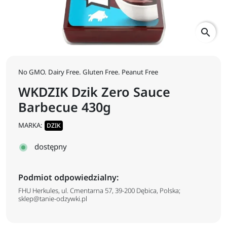
search
No GMO. Dairy Free. Gluten Free. Peanut Free
WKDZIK Dzik Zero Sauce
Barbecue 430g
MARKA:
DZIK
dostępny
Podmiot odpowiedzialny:
FHU Herkules, ul. Cmentarna 57, 39-200 Dębica, Polska;
sklep@tanie-odzywki.pl