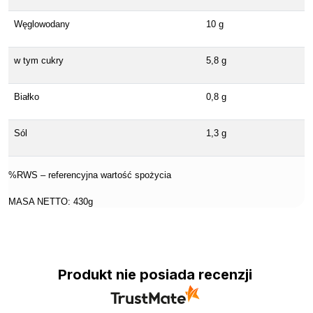
Węglowodany
10 g
w tym cukry
5,8 g
Białko
0,8 g
Sól
1,3 g
%RWS – referencyjna wartość spożycia
MASA NETTO: 430g
Produkt nie posiada recenzji