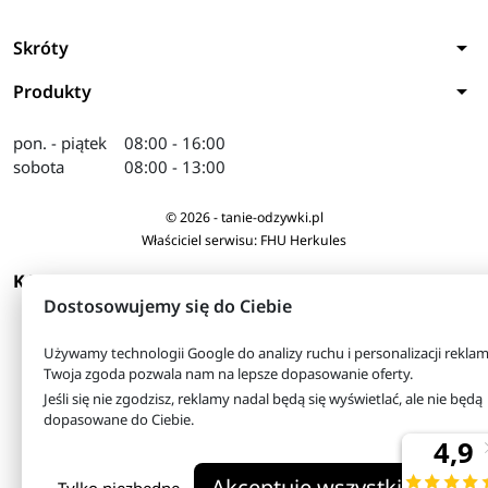
arrow_drop_down
Skróty
arrow_drop_down
Produkty
pon. - piątek
08:00 - 16:00
sobota
08:00 - 13:00
© 2026 - tanie-odzywki.pl
Właściciel serwisu: FHU Herkules
arrow_drop_down
KONTAKT
Dostosowujemy się do Ciebie
Używamy technologii Google do analizy ruchu i personalizacji reklam
Twoja zgoda pozwala nam na lepsze dopasowanie oferty.
Jeśli się nie zgodzisz, reklamy nadal będą się wyświetlać, ale nie będą
dopasowane do Ciebie.
Akceptuję wszystkie