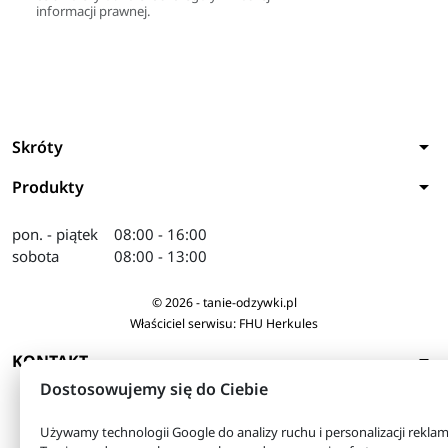
informacji prawnej.
arrow_drop_down
Skróty
arrow_drop_down
Produkty
pon. - piątek
08:00 - 16:00
sobota
08:00 - 13:00
© 2026 - tanie-odzywki.pl
Właściciel serwisu: FHU Herkules
arrow_drop_down
KONTAKT
Dostosowujemy się do Ciebie
Używamy technologii Google do analizy ruchu i personalizacji reklam