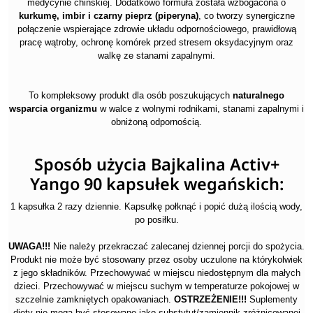
medycynie chińskiej. Dodatkowo formuła została wzbogacona o
kurkumę, imbir i czarny pieprz (piperyna)
, co tworzy synergiczne
połączenie wspierające zdrowie układu odpornościowego, prawidłową
pracę wątroby, ochronę komórek przed stresem oksydacyjnym oraz
walkę ze stanami zapalnymi.
To kompleksowy produkt dla osób poszukujących
naturalnego
wsparcia organizmu
w walce z wolnymi rodnikami, stanami zapalnymi i
obniżoną odpornością.
Sposób użycia Bajkalina Activ+
Yango 90 kapsułek wegańskich:
1 kapsułka 2 razy dziennie. Kapsułkę połknąć i popić dużą ilością wody,
po posiłku.
UWAGA!!!
Nie należy przekraczać zalecanej dziennej porcji do spożycia.
Produkt nie może być stosowany przez osoby uczulone na którykolwiek
z jego składników. Przechowywać w miejscu niedostępnym dla małych
dzieci. Przechowywać w miejscu suchym w temperaturze pokojowej w
szczelnie zamkniętych opakowaniach.
OSTRZEŻENIE!!!
Suplementy
diety nie mogą być stosowane jako substytut/zamiennik zróżnicowanej