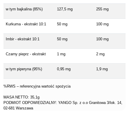
w tym bajkalina (85%)
127,5 mg
255 mg
Kurkuma - ekstrakt 10:1
50 mg
100 mg
Imbir - ekstrakt 10:1
50 mg
100 mg
Czarny pieprz - ekstrakt
1 mg
2 mg
w tym piperyna (95%)
0,95 mg
1,9 mg
%RWS – referencyjna wartość spożycia
MASA NETTO: 35,1g
PODMIOT ODPOWIEDZIALNY: YANGO Sp. z o.o Granitowa 3/lok. 14,
02-681 Warszawa