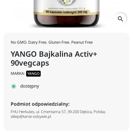
search
No GMO. Dairy Free. Gluten Free. Peanut Free
YANGO Bajkalina Activ+
90vegcaps
MARKA:
YANGO
dostępny
Podmiot odpowiedzialny:
FHU Herkules, ul. Cmentarna 57, 39-200 Dębica, Polska;
sklep@tanie-odzywki.pl