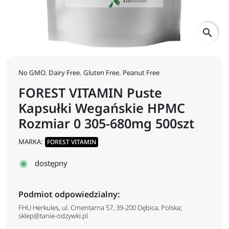
search
No GMO. Dairy Free. Gluten Free. Peanut Free
FOREST VITAMIN Puste
Kapsułki Wegańskie HPMC
Rozmiar 0 305-680mg 500szt
MARKA:
FOREST VITAMIN
dostępny
Podmiot odpowiedzialny:
FHU Herkules, ul. Cmentarna 57, 39-200 Dębica, Polska;
sklep@tanie-odzywki.pl