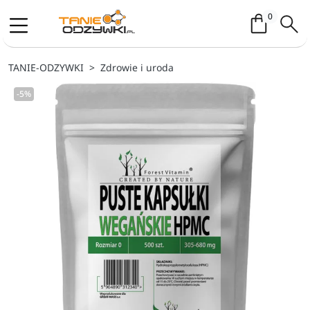
Koszyk / 
0
TANIE-ODZYWKI
Zdrowie i uroda
-5%