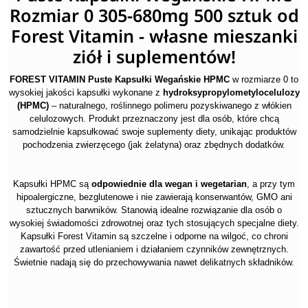
Rozmiar 0 305-680mg 500 sztuk od
Forest Vitamin - własne mieszanki
ziół i suplementów!
FOREST VITAMIN Puste Kapsułki Wegańskie HPMC
w rozmiarze 0 to
wysokiej jakości kapsułki wykonane z
hydroksypropylometylocelulozy
(HPMC)
– naturalnego, roślinnego polimeru pozyskiwanego z włókien
celulozowych. Produkt przeznaczony jest dla osób, które chcą
samodzielnie kapsułkować swoje suplementy diety, unikając produktów
pochodzenia zwierzęcego (jak żelatyna) oraz zbędnych dodatków.
Kapsułki HPMC są
odpowiednie dla wegan i wegetarian
, a przy tym
hipoalergiczne, bezglutenowe i nie zawierają konserwantów, GMO ani
sztucznych barwników. Stanowią idealne rozwiązanie dla osób o
wysokiej świadomości zdrowotnej oraz tych stosujących specjalne diety.
Kapsułki Forest Vitamin są szczelne i odporne na wilgoć, co chroni
zawartość przed utlenianiem i działaniem czynników zewnętrznych.
Świetnie nadają się do przechowywania nawet delikatnych składników.