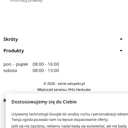
informacji prawnej.
arrow_drop_down
Skróty
arrow_drop_down
Produkty
pon. - piątek
08:00 - 16:00
sobota
08:00 - 13:00
© 2026 - tanie-odzywki.pl
Właściciel serwisu: FHU Herkules
arrow_drop_down
KONTAKT
Dostosowujemy się do Ciebie
Używamy technologii Google do analizy ruchu i personalizacji reklam
Twoja zgoda pozwala nam na lepsze dopasowanie oferty.
Jeśli się nie zgodzisz, reklamy nadal będą się wyświetlać, ale nie będą