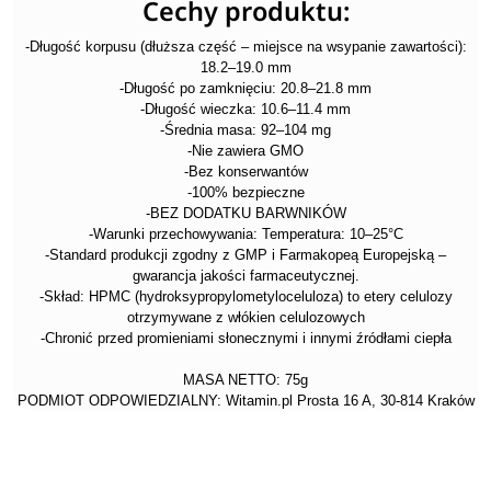
Cechy produktu:
-Długość korpusu (dłuższa część – miejsce na wsypanie zawartości):
18.2–19.0 mm
-Długość po zamknięciu: 20.8–21.8 mm
-Długość wieczka: 10.6–11.4 mm
-Średnia masa: 92–104 mg
-Nie zawiera GMO
-Bez konserwantów
-100% bezpieczne
-BEZ DODATKU BARWNIKÓW
-Warunki przechowywania: Temperatura: 10–25°C
-Standard produkcji zgodny z GMP i Farmakopeą Europejską –
gwarancja jakości farmaceutycznej.
-Skład: HPMC (hydroksypropylometyloceluloza) to etery celulozy
otrzymywane z włókien celulozowych
-Chronić przed promieniami słonecznymi i innymi źródłami ciepła
MASA NETTO: 75g
PODMIOT ODPOWIEDZIALNY: Witamin.pl Prosta 16 A, 30-814 Kraków