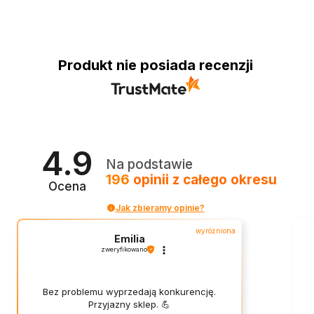
Produkt nie posiada recenzji
4.9
Na podstawie
196
opinii
z całego okresu
Ocena
Jak zbieramy opinie?
wyróżniona
Emilia
zweryfikowano
Bez problemu wyprzedają konkurencję.
Przyjazny sklep. 💪