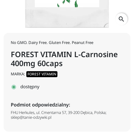
search
No GMO. Dairy Free. Gluten Free. Peanut Free
FOREST VITAMIN L-Carnosine
400mg 60caps
MARKA:
FOREST VITAMIN
dostępny
Podmiot odpowiedzialny:
FHU Herkules, ul. Cmentarna 57, 39-200 Dębica, Polska;
sklep@tanie-odzywki.pl