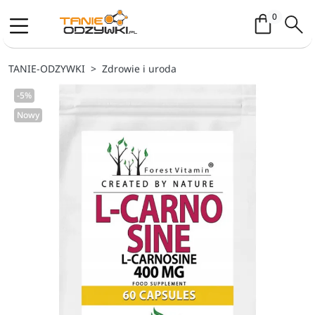
Koszyk / 
0
TANIE-ODZYWKI
Zdrowie i uroda
-5%
Nowy