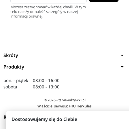
Możesz zrezygnować w każdej chwili. W tym
celu należy odnaleźć szczegóły w naszej
informacji prawnej.
arrow_drop_down
Skróty
arrow_drop_down
Produkty
pon. - piątek
08:00 - 16:00
sobota
08:00 - 13:00
© 2026 - tanie-odzywki.pl
Właściciel serwisu: FHU Herkules
arrow_drop_down
KONTAKT
Dostosowujemy się do Ciebie