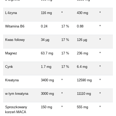
L-lizyna
116 mg
*
430 mg
*
Witamina B6
0.24
17 %
0.88
*
Kwas foliowy
34 µg
17 %
126 µg
*
Magnez
63.7 mg
17 %
236 mg
*
Cynk
1.7 mg
17 %
6.4 mg
*
Kreatyna
3400 mg
*
12590 mg
*
w tym kreatyna
3000 mg
*
11110 mg
*
Sproszkowany
150 mg
*
555 mg
*
korzeń MACA