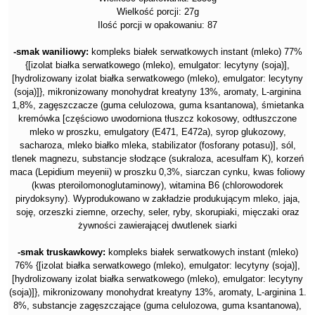
Wielkość porcji: 27g
Ilość porcji w opakowaniu: 87
-smak waniliowy:
kompleks białek serwatkowych instant (mleko) 77%
{[izolat białka serwatkowego (mleko), emulgator: lecytyny (soja)],
[hydrolizowany izolat białka serwatkowego (mleko), emulgator: lecytyny
(soja)]}, mikronizowany monohydrat kreatyny 13%, aromaty, L-arginina
1,8%, zagęszczacze (guma celulozowa, guma ksantanowa), śmietanka
kremówka [częściowo uwodorniona tłuszcz kokosowy, odtłuszczone
mleko w proszku, emulgatory (E471, E472a), syrop glukozowy,
sacharoza, mleko białko mleka, stabilizator (fosforany potasu)], sól,
tlenek magnezu, substancje słodzące (sukraloza, acesulfam K), korzeń
maca (Lepidium meyenii) w proszku 0,3%, siarczan cynku, kwas foliowy
(kwas pteroilomonoglutaminowy), witamina B6 (chlorowodorek
pirydoksyny). Wyprodukowano w zakładzie produkującym mleko, jaja,
soję, orzeszki ziemne, orzechy, seler, ryby, skorupiaki, mięczaki oraz
żywności zawierającej dwutlenek siarki
-smak truskawkowy:
kompleks białek serwatkowych instant (mleko)
76% {[izolat białka serwatkowego (mleko), emulgator: lecytyny (soja)],
[hydrolizowany izolat białka serwatkowego (mleko), emulgator: lecytyny
(soja)]}, mikronizowany monohydrat kreatyny 13%, aromaty, L-arginina 1.
8%, substancje zagęszczające (guma celulozowa, guma ksantanowa),