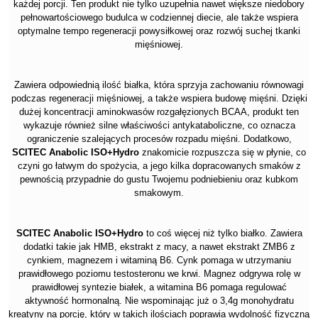
każdej porcji. Ten produkt nie tylko uzupełnia nawet większe niedobory
pełnowartościowego budulca w codziennej diecie, ale także wspiera
optymalne tempo regeneracji powysiłkowej oraz rozwój suchej tkanki
mięśniowej.
Zawiera odpowiednią ilość białka, która sprzyja zachowaniu równowagi
podczas regeneracji mięśniowej, a także wspiera budowę mięśni. Dzięki
dużej koncentracji aminokwasów rozgałęzionych BCAA, produkt ten
wykazuje również silne właściwości antykataboliczne, co oznacza
ograniczenie szalejących procesów rozpadu mięśni. Dodatkowo,
SCITEC Anabolic ISO+Hydro
znakomicie rozpuszcza się w płynie, co
czyni go łatwym do spożycia, a jego kilka dopracowanych smaków z
pewnością przypadnie do gustu Twojemu podniebieniu oraz kubkom
smakowym.
SCITEC Anabolic ISO+Hydro
to coś więcej niż tylko białko. Zawiera
dodatki takie jak HMB, ekstrakt z macy, a nawet ekstrakt ZMB6 z
cynkiem, magnezem i witaminą B6. Cynk pomaga w utrzymaniu
prawidłowego poziomu testosteronu we krwi. Magnez odgrywa rolę w
prawidłowej syntezie białek, a witamina B6 pomaga regulować
aktywność hormonalną. Nie wspominając już o 3,4g monohydratu
kreatyny na porcję, który w takich ilościach poprawia wydolność fizyczną