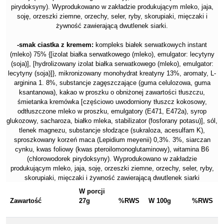
pirydoksyny). Wyprodukowano w zakładzie produkującym mleko, jaja,
soję, orzeszki ziemne, orzechy, seler, ryby, skorupiaki, mięczaki i
żywność zawierającą dwutlenek siarki.
-smak ciastka z kremem:
kompleks białek serwatkowych instant
(mleko) 75% {[izolat białka serwatkowego (mleko), emulgator: lecytyny
(soja)], [hydrolizowany izolat białka serwatkowego (mleko), emulgator:
lecytyny (soja)]}, mikronizowany monohydrat kreatyny 13%, aromaty, L-
arginina 1. 8%, substancje zagęszczające (guma celulozowa, guma
ksantanowa), kakao w proszku o obniżonej zawartości tłuszczu,
śmietanka kremówka [częściowo uwodorniony tłuszcz kokosowy,
odtłuszczone mleko w proszku, emulgatory (E471, E472a), syrop
glukozowy, sacharoza, białko mleka, stabilizator (fosforany potasu)], sól,
tlenek magnezu, substancje słodzące (sukraloza, acesulfam K),
sproszkowany korzeń maca (Lepidium meyenii) 0,3%. 3%, siarczan
cynku, kwas foliowy (kwas pteroilomonoglutaminowy), witamina B6
(chlorowodorek pirydoksyny). Wyprodukowano w zakładzie
produkującym mleko, jaja, soję, orzeszki ziemne, orzechy, seler, ryby,
skorupiaki, mięczaki i żywność zawierającą dwutlenek siarki
W porcji
Zawartość
27g
%RWS
W 100g
%RWS