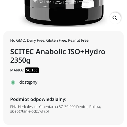
search
No GMO. Dairy Free. Gluten Free. Peanut Free
SCITEC Anabolic ISO+Hydro
2350g
MARKA:
SCITEC
dostępny
Podmiot odpowiedzialny:
FHU Herkules, ul. Cmentarna 57, 39-200 Dębica, Polska;
sklep@tanie-odzywki.pl