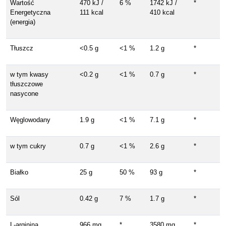
Wartość
470 kJ /
6 %
1742 kJ /
*
Energetyczna
111 kcal
410 kcal
(energia)
Tłuszcz
<0.5 g
<1 %
1.2 g
*
w tym kwasy
<0.2 g
<1 %
0.7 g
*
tłuszczowe
nasycone
Węglowodany
1.9 g
<1 %
7.1 g
*
w tym cukry
0.7 g
<1 %
2.6 g
*
Białko
25 g
50 %
93 g
*
Sól
0.42 g
7 %
1.7 g
*
L-arginina
966 mg
*
3580 mg
*