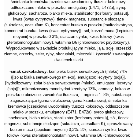
śmietanka kremówka [częściowo uwodorniony tłuszcz kokosowy,
odtłuszczone mleko w proszku, emulgatory (E471, E472a), syrop
glukozowy, sacharoza, białko mleka, stabilizator (fosforany potasu)],
kwas (kwas cytrynowy), tlenek magnezu, substancje słodzące
(sukraloza, acesulfam K), koncentrat buraka w proszku [maltodekstryna,
koncentrat buraka, kwas (kwas cytrynowy)], sól, korzeń maca (Lepidium
meyenii) w proszku 0 3%, siarczan cynku, kwas foliowy (kwas
pteroilomonoglutaminowy), witamina B6 (chlorowodorek pirydoksyny).
Wyprodukowano w zakładzie produkującym mleko, jaja, soję, orzeszki
ziemne, orzechy, seler, ryby, skorupiaki, mięczaki i żywność zawierającą
dwutlenek siarki
-smak czekoladowy:
kompleks białek serwatkowych (mleko) 74%
{[izolat białka serwatkowego (mleko), emulgator: lecytyny (soja)],
[hydrolizowany izolat białka serwatkowego (mleko), emulgator: lecytyny
(soja)]}, mikronizowany monohydrat kreatyny 13%, aromaty, kakao w
proszku o obniżonej zawartości tłuszczu, L-arginina 1. 8%, substancje
zagęszczające (guma celulozowa, guma ksantanowa), śmietanka
kremówka [częściowo uwodorniony tłuszcz kokosowy, odtłuszczone
mleko w proszku, emulgatory (E471, E472a), syrop glukozowy,
sacharoza, białko mleka, stabilizator (fosforany potasu)], sól, tlenek
magnezu, substancje słodzące (sukraloza, acesulfam K), sproszkowany
korzeń maca (Lepidium meyenii) 0,3%. 3%, siarczan cynku, kwas
foliowy (kwas pteroilomonoglutaminowy), witamina B6 (chlorowodorek