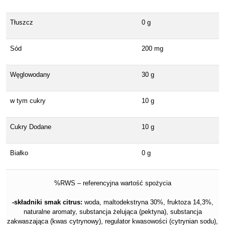
Tłuszcz
0 g
Sód
200 mg
Węglowodany
30 g
w tym cukry
10 g
Cukry Dodane
10 g
Białko
0 g
%RWS – referencyjna wartość spożycia
-składniki smak citrus:
woda, maltodekstryna 30%, fruktoza 14,3%,
naturalne aromaty, substancja żelująca (pektyna), substancja
zakwaszająca (kwas cytrynowy), regulator kwasowości (cytrynian sodu),