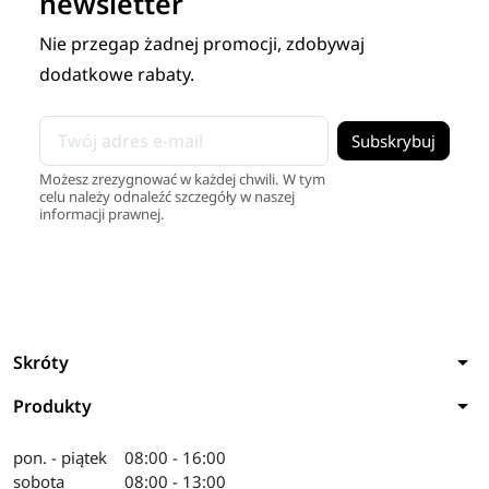
newsletter
Nie przegap żadnej promocji, zdobywaj
dodatkowe rabaty.
Możesz zrezygnować w każdej chwili. W tym
celu należy odnaleźć szczegóły w naszej
informacji prawnej.
arrow_drop_down
Skróty
arrow_drop_down
Produkty
pon. - piątek
08:00 - 16:00
sobota
08:00 - 13:00