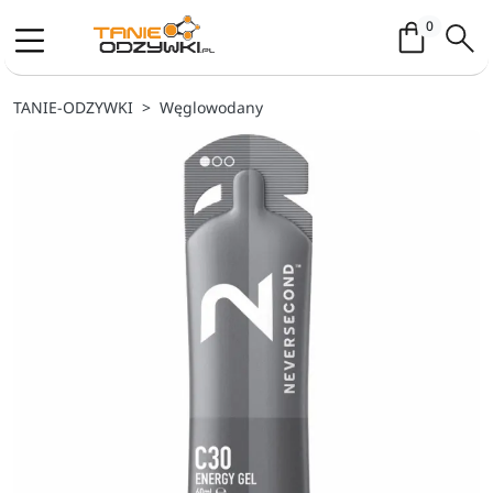
Koszyk / 
0
TANIE-ODZYWKI
Węglowodany