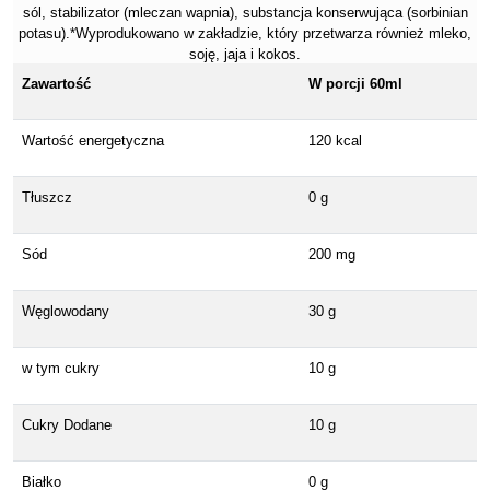
sól, stabilizator (mleczan wapnia), substancja konserwująca (sorbinian
potasu).*Wyprodukowano w zakładzie, który przetwarza również mleko,
soję, jaja i kokos.
Zawartość
W porcji 60ml
Wartość energetyczna
120 kcal
Tłuszcz
0 g
Sód
200 mg
Węglowodany
30 g
w tym cukry
10 g
Cukry Dodane
10 g
Białko
0 g