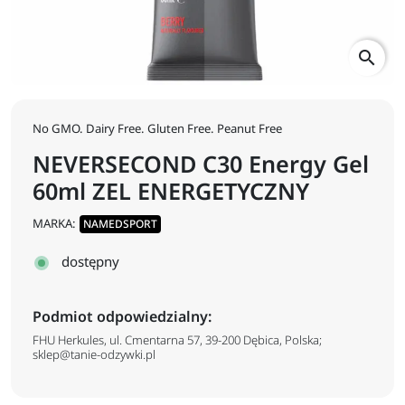
search
No GMO. Dairy Free. Gluten Free. Peanut Free
NEVERSECOND C30 Energy Gel
60ml ZEL ENERGETYCZNY
MARKA:
NAMEDSPORT
dostępny
Podmiot odpowiedzialny:
FHU Herkules, ul. Cmentarna 57, 39-200 Dębica, Polska;
sklep@tanie-odzywki.pl