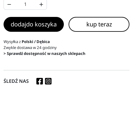


dodaj
do koszyka
kup teraz
Wysyłka z
Polski / Dębica
Zwykle dostawa w 24 godziny
> Sprawdź dostępność w naszych sklepach
ŚLEDŹ NAS