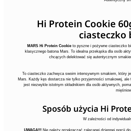
Hi Protein Cookie 60
ciasteczko 
MARS Hi Protein Cookie
to pyszne i pożywne ciasteczko b
klasycznego batona Mars. To idealna przekąska dla osób akty
chcących delektować się autentycznym smakiem
To ciasteczko zachwyca swoim intensywnym smakiem, który je
Mars. Każdy kęs dostarcza nie tylko przyjemności smakowej, ale 
jest niezwykle istotnym składnikiem dla osób aktywnych, pom
mięśniow
Sposób użycia Hi Prot
W zależności od indywidual
UWAGA!!!
Nie należy przekraczać zalecanej dziennej porcji d