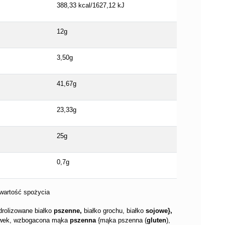
388,33 kcal/1627,12 kJ
12g
3,50g
41,67g
23,33g
25g
0,7g
wartość spożycia
rolizowane białko
pszenne,
białko grochu, białko
sojowe},
 oliwek, wzbogacona mąka
pszenna
{mąka pszenna (
gluten
),