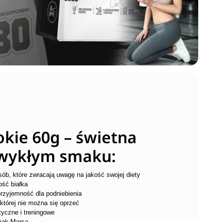
kie 60g – świetna
zwykłym smaku:
sób, które zwracają uwagę na jakość swojej diety
ść białka
rzyjemność dla podniebienia
której nie można się oprzeć
tyczne i treningowe
mak Marsa