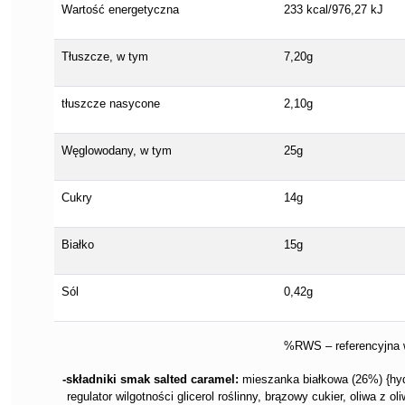
Wartość energetyczna
233 kcal/976,27 kJ
Tłuszcze, w tym
7,20g
tłuszcze nasycone
2,10g
Węglowodany, w tym
25g
Cukry
14g
Białko
15g
Sól
0,42g
%RWS – referencyjna 
-składniki smak salted caramel:
mieszanka białkowa (26%) {hyd
regulator wilgotności glicerol roślinny, brązowy cukier, oliwa z