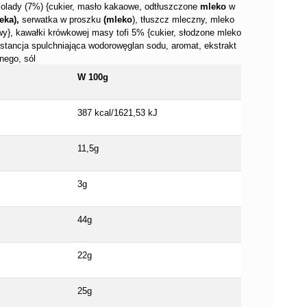
olady (7%) {cukier, masło kakaowe, odtłuszczone
mleko
w
eka),
serwatka w proszku
(mleko
), tłuszcz mleczny, mleko
wy}, kawałki krówkowej masy tofi 5% {cukier, słodzone mleko
stancja spulchniająca wodorowęglan sodu, aromat, ekstrakt
nego, sól
W 100g
387 kcal/1621,53 kJ
11,5g
3g
44g
22g
25g