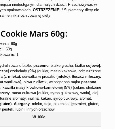
miejscu niedostępnym dla małych dzieci. Przechowywać w
tych opakowaniach.
OSTRZEŻENIE!!!
Suplementy diety nie
zamiennik zróżnicowanej diety!
n Cookie Mars 60g:
wania: 60g
ji: 60g
akowaniu: 1
ydrolizowane białko
pszenne,
białko grochu, białko
sojowe},
cznej
czekolady (9%) {cukier, masło kakaowe, odtłuszczone
za (z
mleka),
serwatka w proszku (
mleko
), tłuszcz
mleczny,
at waniliowy}, oliwa z oliwek, wzbogacona mąka
pszenna
a}, kawałki masy krówkowo-karmelowej (5%) {cukier, słodzone
zowy, masa cukrowa [cukier, syrop glukozowy, woda], olej
aturalne aromaty, inulina, kakao, syrop cukrowy, aromat,
gluten). Alergeny
: mleko, soja, pszenica, jęczmień, gluten;
 pestek, łupin i innych orzechów
W 100g