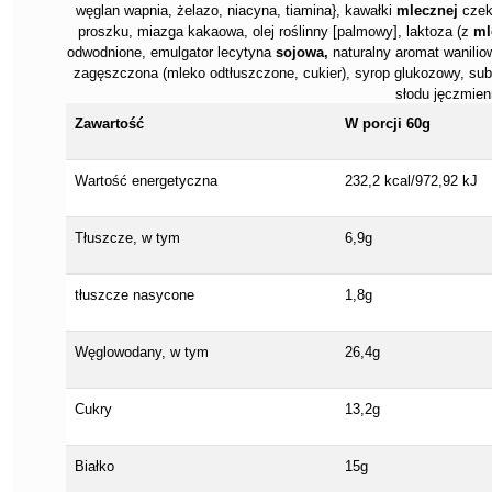
węglan wapnia, żelazo, niacyna, tiamina}, kawałki
mlecznej
czek
proszku, miazga kakaowa, olej roślinny [palmowy], laktoza (z
ml
odwodnione, emulgator lecytyna
sojowa,
naturalny aromat wanilio
zagęszczona (mleko odtłuszczone, cukier), syrop glukozowy, sub
słodu jęczmien
Zawartość
W porcji 60g
Wartość energetyczna
232,2 kcal/972,92 kJ
Tłuszcze, w tym
6,9g
tłuszcze nasycone
1,8g
Węglowodany, w tym
26,4g
Cukry
13,2g
Białko
15g