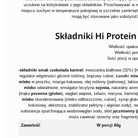
uczulone na którykolwiek z jego składników. Przechowywać w 
miejscu suchym w temperaturze pokojowej w szczelnie zamknię
mogą być stosowane jako substytut/
Składniki Hi Protei
Wielkość opako
Wielkość porc
Ilość porcji w op
-składniki smak czekolada karmel:
mieszanka białkowa (32%) {h
regulator wilgotności glicerol roślinny, brązowy cukier, kawałki
mle
mleko
w proszku, miazga kakaowa, olej roślinny [palmowy], lakto
mleko
odwodnione, emulgator lecytyna
sojowa,
naturalny arom
{mąka
pszenna
(
gluten
), węglan wapnia, żelazo, niacyna, tiamin
mleko
skondensowane [mleko odtłuszczone, cukier], syrop gluko
kokosowy, dekstroza, stabilizator pektyny i alginian sody}, n
substancja spulchniająca wodorowęglan sodu, słód
jęczmienny (
może zawierać orzechy oraz fragmenty
Zawartość
W porcji 60g