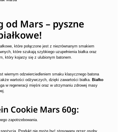
g od Mars – pyszne
białkowe!
iałkowe, które połączone jest z niezrównanym smakiem
wnych, które szukają szybkiego uzupełnienia białka oraz
, który kojarzy się z ulubionym batonem.
st wiernym odzwierciedleniem smaku klasycznego batona
także wartości odżywczych, dzięki zawartości białka.
Białko
aga w regeneracji mięśni oraz w utrzymaniu zdrowej masy
ej.
ein Cookie Mars 60g:
nego zapotrzebowania.
o spożycia. Produkt nie może być stosowany przez osoby