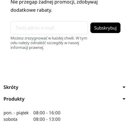
Nie przegap żadnej promocji, zdobywaj
dodatkowe rabaty.
Możesz zrezygnować w każdej chwili. W tym
celu należy odnaleźć szczegóły w naszej
informacji prawnej.
arrow_drop_down
Skróty
arrow_drop_down
Produkty
pon. - piątek
08:00 - 16:00
sobota
08:00 - 13:00