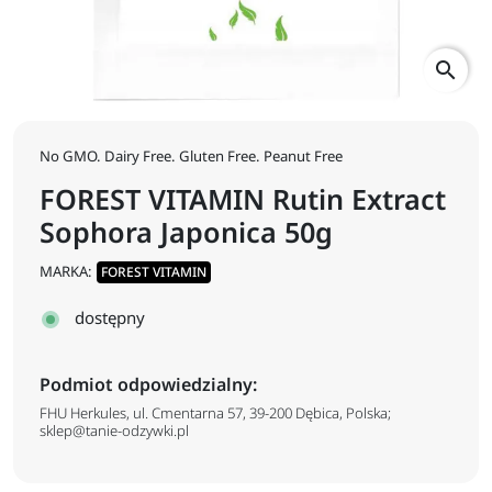
search
No GMO. Dairy Free. Gluten Free. Peanut Free
FOREST VITAMIN Rutin Extract
Sophora Japonica 50g
MARKA:
FOREST VITAMIN
dostępny
Podmiot odpowiedzialny:
FHU Herkules, ul. Cmentarna 57, 39-200 Dębica, Polska;
sklep@tanie-odzywki.pl