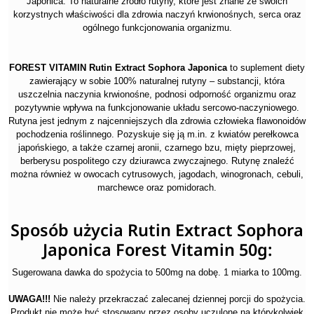
Japonica. To naturalne źródło rutyny, które jest znane ze swoich
korzystnych właściwości dla zdrowia naczyń krwionośnych, serca oraz
ogólnego funkcjonowania organizmu.
FOREST VITAMIN Rutin Extract Sophora Japonica
to suplement diety
zawierający w sobie 100% naturalnej rutyny – substancji, która
uszczelnia naczynia krwionośne, podnosi odporność organizmu oraz
pozytywnie wpływa na funkcjonowanie układu sercowo-naczyniowego.
Rutyna jest jednym z najcenniejszych dla zdrowia człowieka flawonoidów
pochodzenia roślinnego. Pozyskuje się ją m.in. z kwiatów perełkowca
japońskiego, a także czarnej aronii, czarnego bzu, mięty pieprzowej,
berberysu pospolitego czy dziurawca zwyczajnego. Rutynę znaleźć
można również w owocach cytrusowych, jagodach, winogronach, cebuli,
marchewce oraz pomidorach.
Sposób użycia Rutin Extract Sophora
Japonica Forest Vitamin 50g:
Sugerowana dawka do spożycia to 500mg na dobę. 1 miarka to 100mg.
UWAGA!!!
Nie należy przekraczać zalecanej dziennej porcji do spożycia.
Produkt nie może być stosowany przez osoby uczulone na którykolwiek