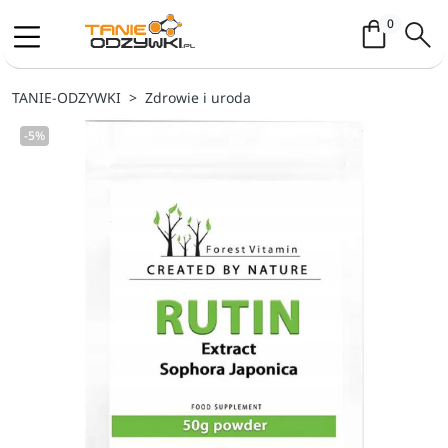
Koszyk / 
0
TANIE-ODZYWKI
Zdrowie i uroda
-5%