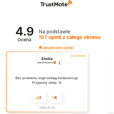
4.9
Na podstawie
197
opinii
z całego okresu
Ocena
Jak zbieramy opinie?
wyróżniona
Emilia
zweryfikowano
Bez problemu wyprzedają konkurencję.
Przyjazny sklep. 💪
3
6
2026-03-01