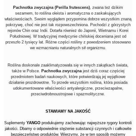
Pachnotka zwyczajna (Perilla frutescens)
, zwana też dzikim
sezamem, to roślina oleista i aromatyczna o zaskakujących
właściwościach. Swoim wyglądem przypomina dobrze wszystkim znaną
pokrzywę, choć nie jest tak rozpowszechniona. Pochodzi z górzystych
rejonów Chin oraz Indii. Dotarła również do Japonii, Wietnamu i Korei
Południowej. W tradycyjnej medycynie chińskiej doceniana jest od
przeszło 2 tysięcy lat. Różne części rośliny z powodzeniem stosowano
we wzmacnianiu naturalnych sił organizmu.
Roślina doskonale zaaklimatyzowała się w innych zakątkach świata,
także w Polsce.
Pachnotka zwyczajna
jest dziś coraz częściej
przedmiotem badań naukowych, które potwierdzają jej wyjątkowe
działanie prozdrowotne. To przede wszystkim roślina, która posiada
udokumentowane właściwości antyalergiczne, przeciwzapalne,
przeciwdrobnoustrojowe i spazmolityczne.
STAWIAMY NA JAKOŚĆ
Suplementy
YANGO
produkujemy zachowując najwyższe rygory kontroli
jakości. Dbamy o odpowiednie stężenie substancji czynnych i całkowite
bezpieczeństwo produktów. Wierzymy, że w ten sposób możemy