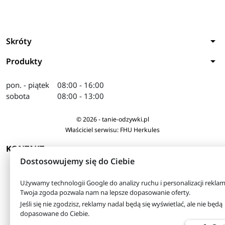
arrow_drop_down
Skróty
arrow_drop_down
Produkty
pon. - piątek
08:00 - 16:00
sobota
08:00 - 13:00
© 2026 - tanie-odzywki.pl
Właściciel serwisu: FHU Herkules
arrow_drop_down
KONTAKT
Dostosowujemy się do Ciebie
Używamy technologii Google do analizy ruchu i personalizacji reklam
Twoja zgoda pozwala nam na lepsze dopasowanie oferty.
Jeśli się nie zgodzisz, reklamy nadal będą się wyświetlać, ale nie będą
dopasowane do Ciebie.