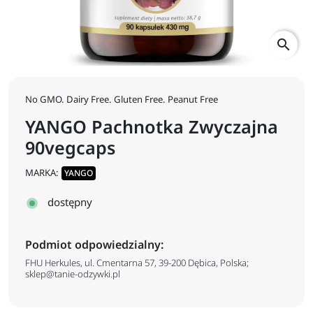
search
No GMO. Dairy Free. Gluten Free. Peanut Free
YANGO Pachnotka Zwyczajna
90vegcaps
MARKA:
YANGO
dostępny
Podmiot odpowiedzialny:
FHU Herkules, ul. Cmentarna 57, 39-200 Dębica, Polska;
sklep@tanie-odzywki.pl