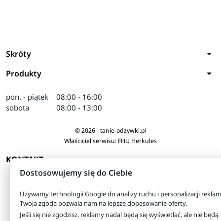
arrow_drop_down
Skróty
arrow_drop_down
Produkty
pon. - piątek
08:00 - 16:00
sobota
08:00 - 13:00
© 2026 - tanie-odzywki.pl
Właściciel serwisu: FHU Herkules
arrow_drop_down
KONTAKT
Dostosowujemy się do Ciebie
Używamy technologii Google do analizy ruchu i personalizacji reklam
Twoja zgoda pozwala nam na lepsze dopasowanie oferty.
Jeśli się nie zgodzisz, reklamy nadal będą się wyświetlać, ale nie będą