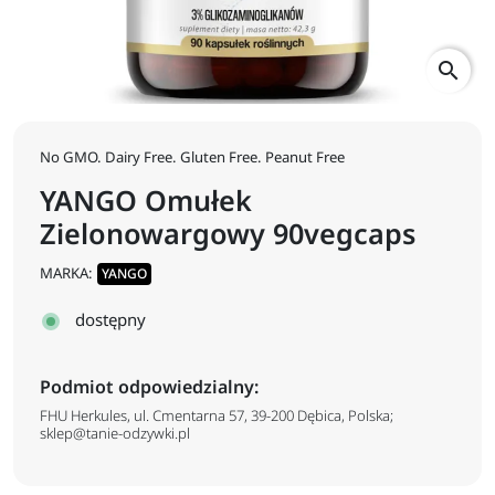
search
No GMO. Dairy Free. Gluten Free. Peanut Free
YANGO Omułek
Zielonowargowy 90vegcaps
MARKA:
YANGO
dostępny
Podmiot odpowiedzialny:
FHU Herkules, ul. Cmentarna 57, 39-200 Dębica, Polska;
sklep@tanie-odzywki.pl