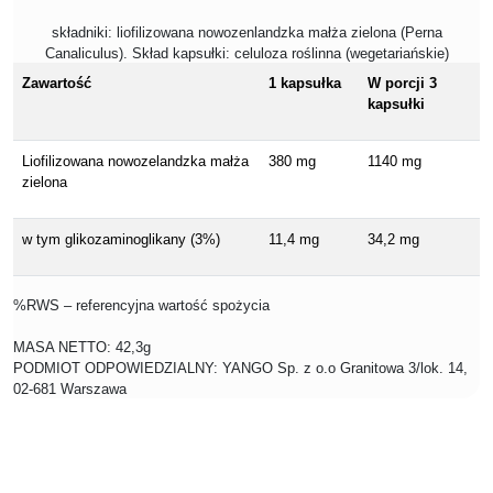
składniki: liofilizowana nowozenlandzka małża zielona (Perna
Canaliculus). Skład kapsułki: celuloza roślinna (wegetariańskie)
Zawartość
1 kapsułka
W porcji 3
kapsułki
Liofilizowana nowozelandzka małża
380 mg
1140 mg
zielona
w tym glikozaminoglikany (3%)
11,4 mg
34,2 mg
%RWS – referencyjna wartość spożycia
MASA NETTO: 42,3g
PODMIOT ODPOWIEDZIALNY: YANGO Sp. z o.o Granitowa 3/lok. 14,
02-681 Warszawa