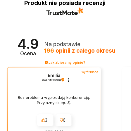
Produkt nie posiada recenzji
4.9
Na podstawie
196
opinii
z całego okresu
Ocena
Jak zbieramy opinie?
wyróżniona
Emilia
zweryfikowano
Bez problemu wyprzedają konkurencję.
Przyjazny sklep. 💪
3
6