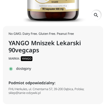
search
No GMO. Dairy Free. Gluten Free. Peanut Free
YANGO Mniszek Lekarski
90vegcaps
MARKA:
YANGO
dostępny
Podmiot odpowiedzialny:
FHU Herkules, ul. Cmentarna 57, 39-200 Dębica, Polska;
sklep@tanie-odzywki.pl