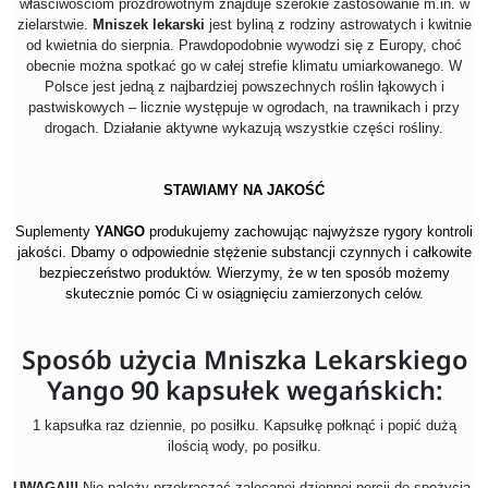
właściwościom prozdrowotnym znajduje szerokie zastosowanie m.in. w
zielarstwie.
Mniszek lekarski
jest byliną z rodziny astrowatych i kwitnie
od kwietnia do sierpnia. Prawdopodobnie wywodzi się z Europy, choć
obecnie można spotkać go w całej strefie klimatu umiarkowanego. W
Polsce jest jedną z najbardziej powszechnych roślin łąkowych i
pastwiskowych – licznie występuje w ogrodach, na trawnikach i przy
drogach. Działanie aktywne wykazują wszystkie części rośliny.
STAWIAMY NA JAKOŚĆ
Suplementy
YANGO
produkujemy zachowując najwyższe rygory kontroli
jakości. Dbamy o odpowiednie stężenie substancji czynnych i całkowite
bezpieczeństwo produktów. Wierzymy, że w ten sposób możemy
skutecznie pomóc Ci w osiągnięciu zamierzonych celów.
Sposób użycia Mniszka Lekarskiego
Yango 90 kapsułek wegańskich:
1 kapsułka raz dziennie, po posiłku. Kapsułkę połknąć i popić dużą
ilością wody, po posiłku.
UWAGA!!!
Nie należy przekraczać zalecanej dziennej porcji do spożycia.