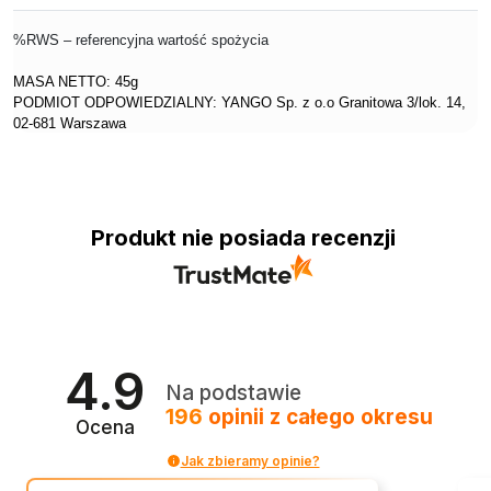
%RWS – referencyjna wartość spożycia
MASA NETTO: 45g
PODMIOT ODPOWIEDZIALNY: YANGO Sp. z o.o Granitowa 3/lok. 14,
02-681 Warszawa
Produkt nie posiada recenzji
4.9
Na podstawie
196
opinii
z całego okresu
Ocena
Jak zbieramy opinie?