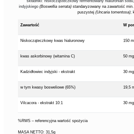
składniki: niskocząsteczkowy fermentowany hialuronian sodu
indyjskiego
(Boswellia serrata)
standaryzowany na zawartość min.
puszystej
(Uncaria tomentosa)
; 
Zawartość
W por
Niskocząteczkowy kwas hialuronowy
150 m
kwas askorbinowy (witamina C)
50 mg
Kadzidłowiec indyjski - ekstrakt
30 mg
w tym kwasy bosweliowe (65%)
19,5 
Vilcacora - ekstrakt 10:1
30 mg
%RWS – referencyjna wartość spożycia
MASA NETTO: 31,5g