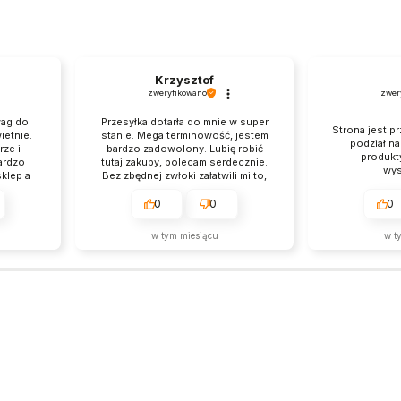
Krzysztof
zweryfikowano
zwer
wag do
Przesyłka dotarła do mnie w super
Strona jest pr
ietnie.
stanie. Mega terminowość, jestem
podział n
ze i
bardzo zadowolony. Lubię robić
produkt
ardzo
tutaj zakupy, polecam serdecznie.
wys
klep a
Bez zbędnej zwłoki załatwili mi to,
szym
czego chciałem, brawo.
0
0
0
w tym miesiącu
w t