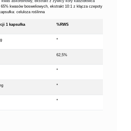
, kwas askorbinowy, ekstrakt z żywicy kory kadzidłowca
 65% kwasów bosweliowych, ekstrakt 10:1 z kłącza czepoty
kapsułka: celuloza roślinna
cji 1 kapsułka
%RWS
g
*
62,5%
*
mg
*
*