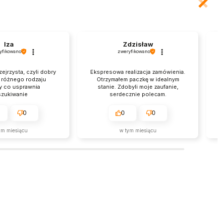
Iza
Zdzisław
yfikowano
zweryfikowano
zejrzysta, czyli dobry
Ekspresowa realizacja zamówienia.
a różnego rodzaju
Otrzymałem paczkę w idealnym
y co usprawnia
stanie. Zdobyli moje zaufanie,
zukiwanie
serdecznie polecam.
0
0
0
ym miesiącu
w tym miesiącu