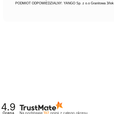
PODMIOT ODPOWIEDZIALNY: YANGO Sp. z o.o Granitowa 3/lok.
4.9
Ocena
Na podstawie
192
opinii
z całego okresu