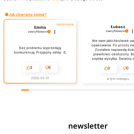
Jak zbieramy opinie?
wyróżniona
Łukasz
Emilia
zweryfikowano
zweryfikowano
Nie mam jakichkolwiek u
opakowania. Po prostu św
Bez problemu wyprzedają
Zostałem naprawdę dobr
konkurencję. Przyjazny sklep. 💪
prawiłowo obsłużony. B
szybka wysyłka. Świetny s
obsługa jest na najwyż
3
6
poziomie.
0
0
2026-03-01
w tym miesiącu
newsletter