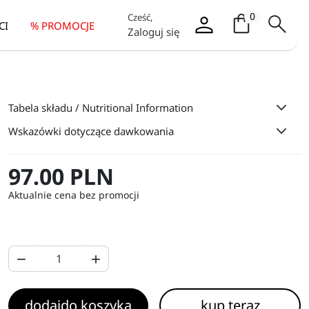
Koszyk / it
0
Cześć,
CI
% PROMOCJE
Zaloguj się
Tabela składu / Nutritional Information
Wskazówki dotyczące dawkowania
97.00 PLN
Aktualnie cena bez promocji


dodaj
do koszyka
kup teraz