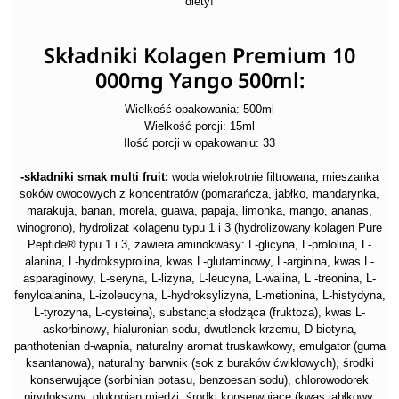
diety!
Składniki Kolagen Premium 10
000mg Yango 500ml:
Wielkość opakowania: 500ml
Wielkość porcji: 15ml
Ilość porcji w opakowaniu: 33
-składniki smak multi fruit:
woda wielokrotnie filtrowana, mieszanka
soków owocowych z koncentratów (pomarańcza, jabłko, mandarynka,
marakuja, banan, morela, guawa, papaja, limonka, mango, ananas,
winogrono), hydrolizat kolagenu typu 1 i 3 (hydrolizowany kolagen Pure
Peptide® typu 1 i 3, zawiera aminokwasy: L-glicyna, L-prololina, L-
alanina, L-hydroksyprolina, kwas L-glutaminowy, L-arginina, kwas L-
asparaginowy, L-seryna, L-lizyna, L-leucyna, L-walina, L -treonina, L-
fenyloalanina, L-izoleucyna, L-hydroksylizyna, L-metionina, L-histydyna,
L-tyrozyna, L-cysteina), substancja słodząca (fruktoza), kwas L-
askorbinowy, hialuronian sodu, dwutlenek krzemu, D-biotyna,
panthotenian d-wapnia, naturalny aromat truskawkowy, emulgator (guma
ksantanowa), naturalny barwnik (sok z buraków ćwikłowych), środki
konserwujące (sorbinian potasu, benzoesan sodu), chlorowodorek
pirydoksyny, glukonian miedzi, środki konserwujące (kwas jabłkowy,