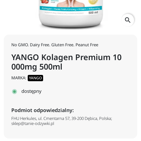
search
No GMO. Dairy Free. Gluten Free. Peanut Free
YANGO Kolagen Premium 10
000mg 500ml
MARKA:
YANGO
dostępny
Podmiot odpowiedzialny:
FHU Herkules, ul. Cmentarna 57, 39-200 Dębica, Polska;
sklep@tanie-odzywki.pl