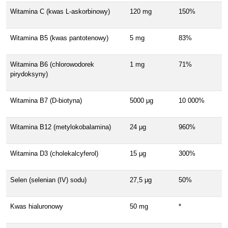
Witamina C (kwas L-askorbinowy)
120 mg
150%
Witamina B5 (kwas pantotenowy)
5 mg
83%
Witamina B6 (chlorowodorek
1 mg
71%
pirydoksyny)
Witamina B7 (D-biotyna)
5000 μg
10 000%
Witamina B12 (metylokobalamina)
24 μg
960%
Witamina D3 (cholekalcyferol)
15 μg
300%
Selen (selenian (IV) sodu)
27,5 μg
50%
Kwas hialuronowy
50 mg
*