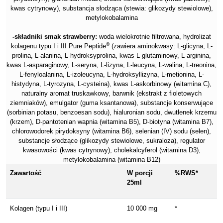
kwas cytrynowy), substancja słodząca (stewia: glikozydy stewiolowe),
metylokobalamina
-składniki smak strawberry:
woda wielokrotnie filtrowana, hydrolizat
®
kolagenu typu I i III Pure Peptide
(zawiera aminokwasy: L-glicyna, L-
prolina, L-alanina, L-hydroksyprolina, kwas L-glutaminowy, L-arginina,
kwas L-asparaginowy, L-seryna, L-lizyna, L-leucyna, L-walina, L-treonina,
L-fenyloalanina, L-izoleucyna, L-hydroksyllizyna, L-metionina, L-
histydyna, L-tyrozyna, L-cysteina), kwas L-askorbinowy (witamina C),
naturalny aromat truskawkowy, barwnik (ekstrakt z fioletowych
ziemniaków), emulgator (guma ksantanowa), substancje konserwujące
(sorbinian potasu, benzoesan sodu), hialuronian sodu, dwutlenek krzemu
(krzem), D-pantotenian wapnia (witamina B5), D-biotyna (witamina B7),
chlorowodorek pirydoksyny (witamina B6), selenian (IV) sodu (selen),
substancje słodzące (glikozydy stewiolowe, sukraloza), regulator
kwasowości (kwas cytrynowy), cholekalcyferol (witamina D3),
metylokobalamina (witamina B12)
Zawartość
W porcji
%RWS*
25ml
Kolagen (typu I i III)
10 000 mg
*