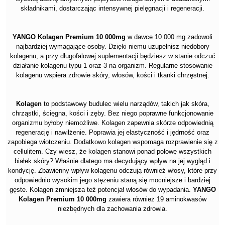
składnikami, dostarczając intensywnej pielęgnacji i regeneracji.
YANGO Kolagen Premium 10 000mg
w dawce 10 000 mg zadowoli
najbardziej wymagające osoby. Dzięki niemu uzupełnisz niedobory
kolagenu, a przy długofalowej suplementacji będziesz w stanie odczuć
działanie kolagenu typu 1 oraz 3 na organizm. Regularne stosowanie
kolagenu wspiera zdrowie skóry, włosów, kości i tkanki chrzęstnej.
Kolagen
to podstawowy budulec wielu narządów, takich jak skóra,
chrząstki, ścięgna, kości i zęby. Bez niego poprawne funkcjonowanie
organizmu byłoby niemożliwe. Kolagen zapewnia skórze odpowiednią
regenerację i nawilżenie. Poprawia jej elastyczność i jędrność oraz
zapobiega wiotczeniu. Dodatkowo kolagen wspomaga rozprawienie się z
cellulitem. Czy wiesz, że kolagen stanowi ponad połowę wszystkich
białek skóry? Właśnie dlatego ma decydujący wpływ na jej wygląd i
kondycję. Zbawienny wpływ kolagenu odczują również włosy, które przy
odpowiednio wysokim jego stężeniu staną się mocniejsze i bardziej
gęste. Kolagen zmniejsza też potencjał włosów do wypadania.
YANGO
Kolagen Premium 10 000mg
zawiera również 19 aminokwasów
niezbędnych dla zachowania zdrowia.