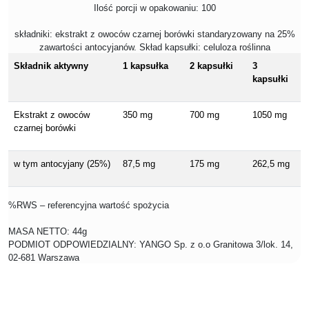
Ilość porcji w opakowaniu: 100
składniki:
ekstrakt z owoców czarnej borówki standaryzowany na 25%
zawartości antocyjanów.
Skład kapsułki:
celuloza roślinna
Składnik aktywny
1 kapsułka
2 kapsułki
3
kapsułki
Ekstrakt z owoców
350 mg
700 mg
1050 mg
czarnej borówki
w tym antocyjany (25%)
87,5 mg
175 mg
262,5 mg
%RWS – referencyjna wartość spożycia
MASA NETTO: 44g
PODMIOT ODPOWIEDZIALNY: YANGO Sp. z o.o Granitowa 3/lok. 14,
02-681 Warszawa