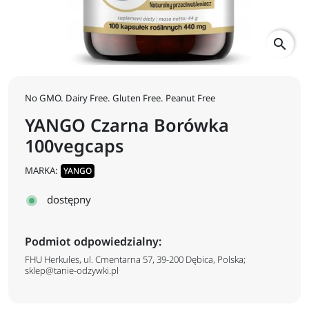
search
No GMO. Dairy Free. Gluten Free. Peanut Free
YANGO Czarna Borówka
100vegcaps
MARKA:
YANGO
dostępny
Podmiot odpowiedzialny:
FHU Herkules, ul. Cmentarna 57, 39-200 Dębica, Polska;
sklep@tanie-odzywki.pl