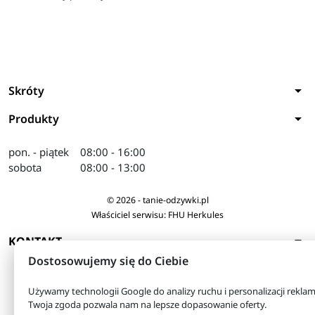
arrow_drop_down
Skróty
arrow_drop_down
Produkty
pon. - piątek
08:00 - 16:00
sobota
08:00 - 13:00
© 2026 - tanie-odzywki.pl
Właściciel serwisu: FHU Herkules
arrow_drop_down
KONTAKT
Dostosowujemy się do Ciebie
Używamy technologii Google do analizy ruchu i personalizacji reklam
Twoja zgoda pozwala nam na lepsze dopasowanie oferty.