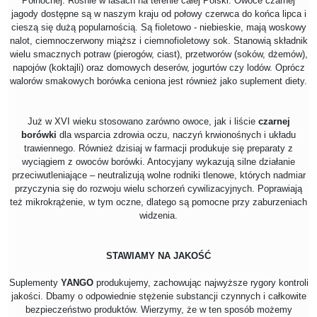
Północnej. Rośnie w lasach na terenie całej Polski. Owoce czarnej
jagody dostępne są w naszym kraju od połowy czerwca do końca lipca i
cieszą się dużą popularnością. Są fioletowo - niebieskie, mają woskowy
nalot, ciemnoczerwony miąższ i ciemnofioletowy sok. Stanowią składnik
wielu smacznych potraw (pierogów, ciast), przetworów (soków, dżemów),
napojów (koktajli) oraz domowych deserów, jogurtów czy lodów. Oprócz
walorów smakowych borówka ceniona jest również jako suplement diety.
Już w XVI wieku stosowano zarówno owoce, jak i liście
czarnej
borówki
dla wsparcia zdrowia oczu, naczyń krwionośnych i układu
trawiennego. Również dzisiaj w farmacji produkuje się preparaty z
wyciągiem z owoców borówki. Antocyjany wykazują silne działanie
przeciwutleniające – neutralizują wolne rodniki tlenowe, których nadmiar
przyczynia się do rozwoju wielu schorzeń cywilizacyjnych. Poprawiają
też mikrokrążenie, w tym oczne, dlatego są pomocne przy zaburzeniach
widzenia.
STAWIAMY NA JAKOŚĆ
Suplementy
YANGO
produkujemy, zachowując najwyższe rygory kontroli
jakości. Dbamy o odpowiednie stężenie substancji czynnych i całkowite
bezpieczeństwo produktów. Wierzymy, że w ten sposób możemy