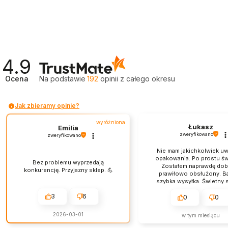
4.9
Ocena
Na podstawie
192
opinii
z całego okresu
Jak zbieramy opinie?
wyróżniona
Łukasz
Emilia
zweryfikowano
zweryfikowano
Nie mam jakichkolwiek u
opakowania. Po prostu św
Bez problemu wyprzedają
Zostałem naprawdę dobr
konkurencję. Przyjazny sklep. 💪
prawiłowo obsłużony. B
szybka wysyłka. Świetny s
obsługa jest na najwyż
3
6
poziomie.
0
0
2026-03-01
w tym miesiącu