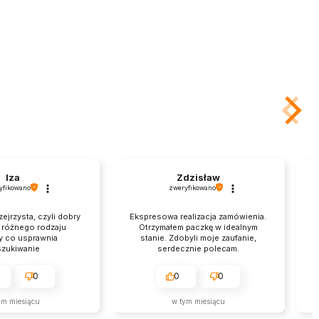
Iza
Zdzisław
yfikowano
zweryfikowano
zejrzysta, czyli dobry
Ekspresowa realizacja zamówienia.
a różnego rodzaju
Otrzymałem paczkę w idealnym
y co usprawnia
stanie. Zdobyli moje zaufanie,
zukiwanie
serdecznie polecam.
0
0
0
ym miesiącu
w tym miesiącu