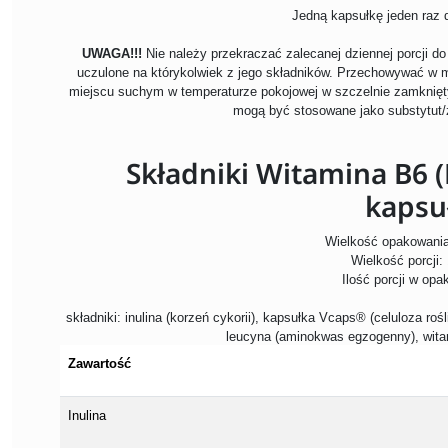
Jedną kapsułkę jeden raz 
UWAGA!!!
Nie należy przekraczać zalecanej dziennej porcji d
uczulone na którykolwiek z jego składników. Przechowywać w 
miejscu suchym w temperaturze pokojowej w szczelnie zamknię
mogą być stosowane jako substytut/
Składniki Witamina B6 
kapsu
Wielkość opakowania
Wielkość porcji:
Ilość porcji w opa
składniki: inulina (korzeń cykorii), kapsułka Vcaps® (celuloza roś
leucyna (aminokwas egzogenny), witam
Zawartość
Inulina