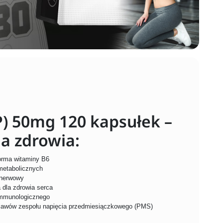
) 50mg 120 kapsułek –
a zdrowia:
forma witaminy B6
metabolicznych
 nerwowy
 dla zdrowia serca
mmunologicznego
objawów zespołu napięcia przedmiesiączkowego (PMS)