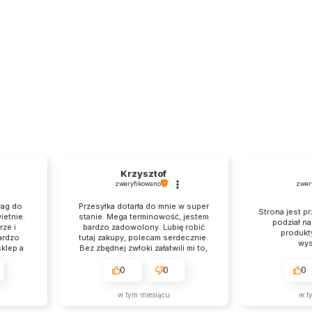
Krzysztof
zweryfikowano
zwer
wag do
Przesyłka dotarła do mnie w super
Strona jest pr
ietnie.
stanie. Mega terminowość, jestem
podział n
ze i
bardzo zadowolony. Lubię robić
produkt
ardzo
tutaj zakupy, polecam serdecznie.
wys
klep a
Bez zbędnej zwłoki załatwili mi to,
szym
czego chciałem, brawo.
0
0
0
w tym miesiącu
w t