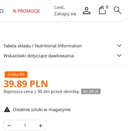
Koszyk / it
0
Cześć,
CI
% PROMOCJE
Zaloguj się
Tabela składu / Nutritional Information
Wskazówki dotyczące dawkowania
Zniżka 5%
39.89 PLN
Najniższa cena z 30 dni przed obniżką:
41,99 zł

Ostatnie sztuki w magazynie

