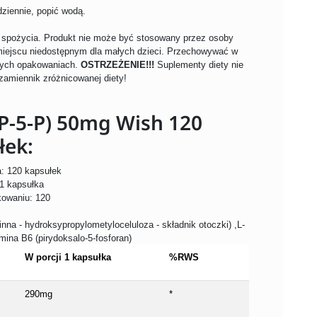
dziennie, popić wodą.
o spożycia. Produkt nie może być stosowany przez osoby
miejscu niedostępnym dla małych dzieci. Przechowywać w
tych opakowaniach.
OSTRZEŻENIE!!!
Suplementy diety nie
zamiennik zróżnicowanej diety!
(P-5-P) 50mg Wish 120
łek:
: 120 kapsułek
 1 kapsułka
kowaniu: 120
linna - hydroksypropylometyloceluloza - składnik otoczki) ,L-
ina B6 (pirydoksalo-5-fosforan)
W porcji 1 kapsułka
%RWS
290mg
*