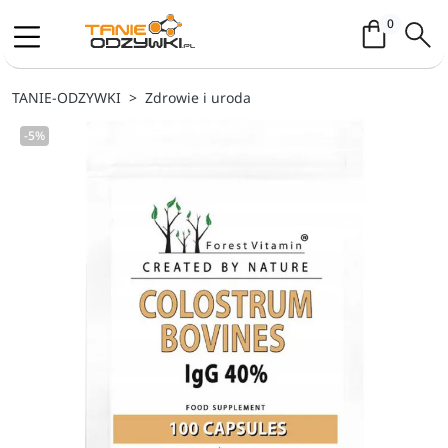
Koszyk / 
0
TANIE-ODZYWKI
Zdrowie i uroda
-5%