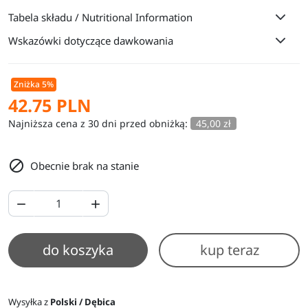
Tabela składu / Nutritional Information
Wskazówki dotyczące dawkowania
Zniżka 5%
42.75 PLN
Najniższa cena z 30 dni przed obniżką:
45,00 zł

Obecnie brak na stanie


do koszyka
kup teraz
Wysyłka z
Polski / Dębica