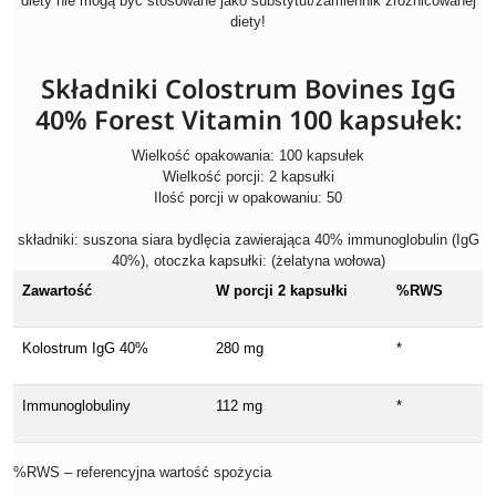
diety nie mogą być stosowane jako substytut/zamiennik zróżnicowanej
diety!
Składniki Colostrum Bovines IgG
40% Forest Vitamin 100 kapsułek:
Wielkość opakowania: 100 kapsułek
Wielkość porcji: 2 kapsułki
Ilość porcji w opakowaniu: 50
składniki: suszona siara bydlęcia zawierająca 40% immunoglobulin (IgG
40%), otoczka kapsułki: (żelatyna wołowa)
Zawartość
W porcji 2 kapsułki
%RWS
Kolostrum IgG 40%
280 mg
*
Immunoglobuliny
112 mg
*
%RWS – referencyjna wartość spożycia