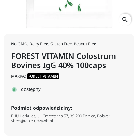
search
No GMO. Dairy Free. Gluten Free. Peanut Free
FOREST VITAMIN Colostrum
Bovines IgG 40% 100caps
MARKA:
FOREST VITAMIN
dostępny
Podmiot odpowiedzialny:
FHU Herkules, ul. Cmentarna 57, 39-200 Dębica, Polska;
sklep@tanie-odzywki.pl