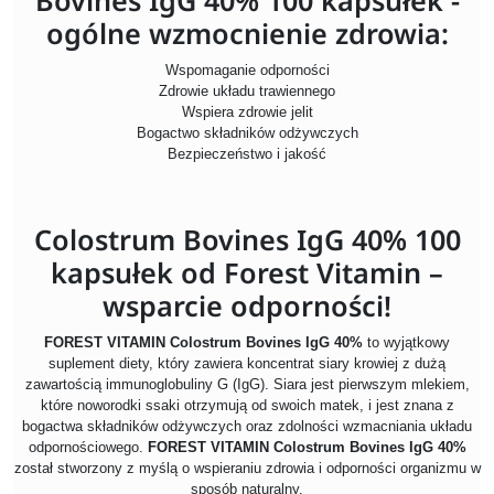
Bovines IgG 40% 100 kapsułek -
ogólne wzmocnienie zdrowia:
Wspomaganie odporności
Zdrowie układu trawiennego
Wspiera zdrowie jelit
B
ogactwo składników odżywczych
Bezpieczeństwo i jakość
Colostrum Bovines IgG 40% 100
kapsułek od Forest Vitamin –
wsparcie odporności!
FOREST VITAMIN Colostrum Bovines IgG 40%
to wyjątkowy
suplement diety, który zawiera koncentrat siary krowiej z dużą
zawartością immunoglobuliny G (IgG). Siara jest pierwszym mlekiem,
które noworodki ssaki otrzymują od swoich matek, i jest znana z
bogactwa składników odżywczych oraz zdolności wzmacniania układu
odpornościowego.
FOREST VITAMIN Colostrum Bovines IgG 40%
został stworzony z myślą o wspieraniu zdrowia i odporności organizmu w
sposób naturalny.