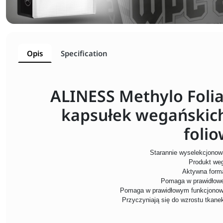
Opis
Specification
ALINESS Methylo Foli
kapsułek wegańskich
folio
Starannie wyselekcjonow
Produkt we
Aktywna forma
Pomaga w prawidłowej
Pomaga w prawidłowym funkcjonow
Przyczyniają się do wzrostu tkan