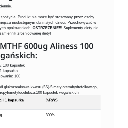
iennie.
o spożycia. Produkt nie może być stosowany przez osoby
miejscu niedostępnym dla małych dzieci. Przechowywać w
tych opakowaniach.
OSTRZEŻENIE!!!
Suplementy diety nie
zamiennik zróżnicowanej diety!
5-MTHF 600ug Aliness 100
gańskich:
: 100 kapsułek
 1 kapsułka
kowaniu: 100
 sól glukozaminowa kwasu (6S)-5-metylotetrahydrofoliowego,
ypropylometyloceluloza.100 kapsułek wegańskich
ji 1 kapsułka
%RWS
µg
300%