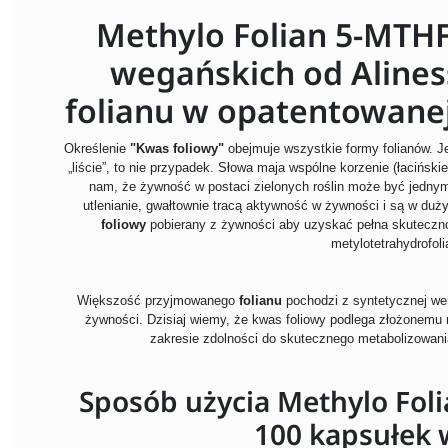
Methylo Folian 5-MTHF
wegańskich od Aliness
folianu w opatentowanej
Określenie
"Kwas foliowy"
obejmuje wszystkie formy folianów. Jeś
„liście”, to nie przypadek. Słowa maja wspólne korzenie (łacińsk
nam, że żywność w postaci zielonych roślin może być jednym
utlenianie, gwałtownie tracą aktywność w żywności i są w du
foliowy
pobierany z żywności aby uzyskać pełna skuteczn
metylotetrahydrofol
Większość przyjmowanego
folianu
pochodzi z syntetycznej we
żywności. Dzisiaj wiemy, że kwas foliowy podlega złożonemu m
zakresie zdolności do skutecznego metabolizowani
Sposób użycia Methylo Fol
100 kapsułek 