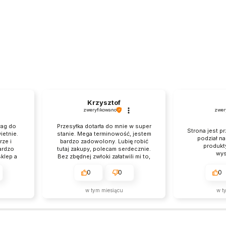
Krzysztof
zweryfikowano
zwer
wag do
Przesyłka dotarła do mnie w super
Strona jest pr
ietnie.
stanie. Mega terminowość, jestem
podział n
ze i
bardzo zadowolony. Lubię robić
produkt
ardzo
tutaj zakupy, polecam serdecznie.
wys
klep a
Bez zbędnej zwłoki załatwili mi to,
szym
czego chciałem, brawo.
0
0
0
w tym miesiącu
w t