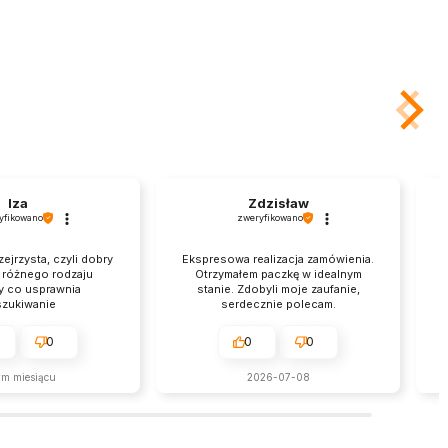
Iza
Zdzisław
yfikowano
zweryfikowano
zejrzysta, czyli dobry
Ekspresowa realizacja zamówienia.
a różnego rodzaju
Otrzymałem paczkę w idealnym
y co usprawnia
stanie. Zdobyli moje zaufanie,
zukiwanie
serdecznie polecam.
0
0
0
ym miesiącu
2026-07-08