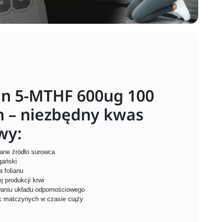
an 5-MTHF 600ug 100
 – niezbędny kwas
wy:
ane źródło surowca
gański
 folianu
 produkcji krwi
aniu układu odpornościowego
ek matczynych w czasie ciąży