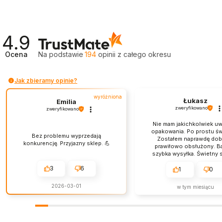
4.9
Ocena
Na podstawie
194
opinii
z całego okresu
Jak zbieramy opinie?
wyróżniona
Łukasz
Emilia
zweryfikowano
zweryfikowano
Nie mam jakichkolwiek u
opakowania. Po prostu św
Bez problemu wyprzedają
Zostałem naprawdę dobr
konkurencję. Przyjazny sklep. 💪
prawiłowo obsłużony. B
szybka wysyłka. Świetny s
obsługa jest na najwyż
3
6
poziomie.
1
0
2026-03-01
w tym miesiącu