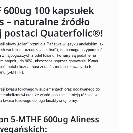
 600ug 100 kapsułek
 – naturalne źródło
 postaci Quaterfolic®!
li słowo „folian” brzmi dla Państwa w języku angielskim jak
ie słowo folium, oznaczające "liść"), co pomaga przypomnieć
 z najbogatszych źródeł folianu.
Foliany
są podatne na
żym stopniu, do 90%, niszczone poprzez gotowanie.
Kwas
ość metaboliczną musi zostać zmetabolizowany do 5-
ianu (5-MTHF).
rsji kwasu foliowego w suplementach oraz dodawanego do
etabolizmowi oraz że wśród populacji istnieją różnice w
a kwasu foliowego do jego bioaktywnej formy.
ian 5-MTHF 600ug Aliness
wegańskich: