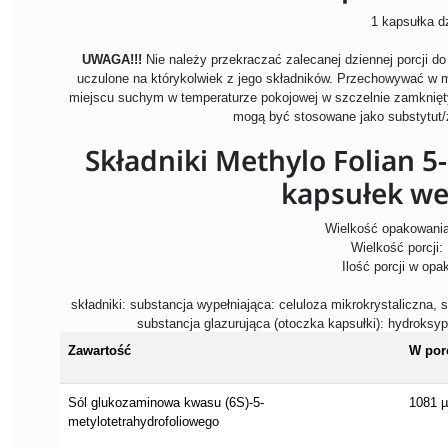
1 kapsułka dz
UWAGA!!!
Nie należy przekraczać zalecanej dziennej porcji d
uczulone na którykolwiek z jego składników. Przechowywać w 
miejscu suchym w temperaturze pokojowej w szczelnie zamknię
mogą być stosowane jako substytut/
Składniki Methylo Folian 
kapsułek we
Wielkość opakowania
Wielkość porcji:
Ilość porcji w opa
składniki: substancja wypełniająca: celuloza mikrokrystaliczna,
substancja glazurująca (otoczka kapsułki): hydroks
Zawartość
W porc
Sól glukozaminowa kwasu (6S)-5-
1081 
metylotetrahydrofoliowego