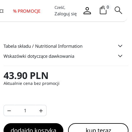
Koszyk / it
0
Cześć,
CI
% PROMOCJE
Zaloguj się
Tabela składu / Nutritional Information
Wskazówki dotyczące dawkowania
43.90 PLN
Aktualnie cena bez promocji


dodaj
do koszyka
kup teraz