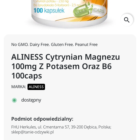
search
No GMO. Dairy Free. Gluten Free. Peanut Free
ALINESS Cytrynian Magnezu
100mg Z Potasem Oraz B6
100caps
MARKA:
ALINESS
dostępny
Podmiot odpowiedzialny:
FHU Herkules, ul. Cmentarna 57, 39-200 Dębica, Polska;
sklep@tanie-odzywki.pl