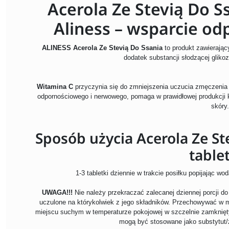
Acerola Ze Stevią Do S
Aliness – wsparcie od
ALINESS Acerola Ze Stevią Do Ssania
to produkt zawierając
dodatek substancji słodzącej
gliko
Witamina C
przyczynia się do zmniejszenia uczucia zmęczenia
odpornościowego i nerwowego, pomaga w prawidłowej produkcji 
skóry.
Sposób użycia Acerola Ze St
table
1-3 tabletki dziennie w trakcie posiłku popijając w
UWAGA!!!
Nie należy przekraczać zalecanej dziennej porcji d
uczulone na którykolwiek z jego składników. Przechowywać w 
miejscu suchym w temperaturze pokojowej w szczelnie zamknię
mogą być stosowane jako substytut/