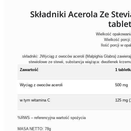
Składniki Acerola Ze Stev
table
Wielkość opakowania
Wielkość porcji:
Ilość porcji w op
składniki: JWyciąg z owoców aceroli (Malpighia Glabra) zawiera
stewiolowe ze stewii, substancja wiążąca: dwutlenek krzemu
Zawartość
1 tabletk
Wyciąg z owoców aceroli
500 mg
w tym witamina C
125 mg (
%RWS – referencyjna wartość spożycia
MASA NETTO: 78g