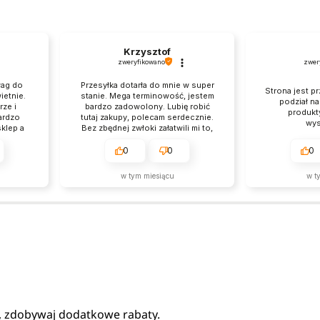
Krzysztof
zweryfikowano
zwer
wag do
Przesyłka dotarła do mnie w super
Strona jest pr
ietnie.
stanie. Mega terminowość, jestem
podział n
ze i
bardzo zadowolony. Lubię robić
produkt
ardzo
tutaj zakupy, polecam serdecznie.
wys
klep a
Bez zbędnej zwłoki załatwili mi to,
szym
czego chciałem, brawo.
0
0
0
w tym miesiącu
w t
, zdobywaj dodatkowe rabaty.