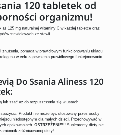
sania 120 tabletek od
porności organizmu!
y aż 125 mg naturalnej witaminy C w każdej tabletce oraz
zydów stewiolowych ze stewii.
 i znużenia, pomaga w prawidłowym funkcjonowaniu układu
kolagenu w celu zapewnienia prawidłowego funkcjonowania
evią Do Ssania Aliness 120
tek:
odą lub ssać aż do rozpuszczenia się w ustach.
o spożycia. Produkt nie może być stosowany przez osoby
miejscu niedostępnym dla małych dzieci. Przechowywać w
tych opakowaniach.
OSTRZEŻENIE!!!
Suplementy diety nie
zamiennik zróżnicowanej diety!