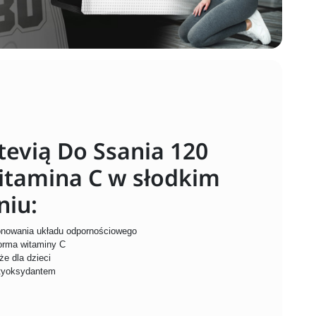
tevią Do Ssania 120
witamina C w słodkim
iu:
jonowania układu odpornościowego
forma witaminy C
e dla dzieci
ntyoksydantem