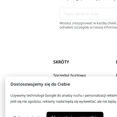
Możesz zrezygnować w każdej chwili.
odnaleźć szczegóły w naszej informac
SKRÓTY
Sprzedaż hurtowa
Polityka Prywatnosci
Dostosowujemy się do Ciebie
Regulamin sklepu
internetowego
Używamy technologii Google do analizy ruchu i personalizacji rekla
O firmie
Jeśli się nie zgodzisz, reklamy nadal będą się wyświetlać, ale nie bę
Koszty wysyłki
Kontakt