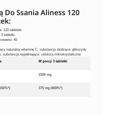
ią Do Ssania Aliness 120
tek:
: 120 tabletek
 3 tabletki
akowaniu: 40
jący naturalną witaminę C, substancja słodząca: glikozydy
, substancja wypełniająca: celuloza mikrokrystaliczna
a
W porcji 3 tabletki
1500 mg
156%*)
375 mg (469%*)