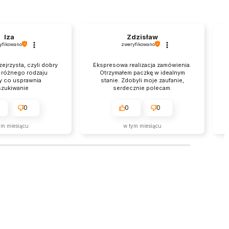
Iza
Zdzisław
yfikowano
zweryfikowano
zejrzysta, czyli dobry
Ekspresowa realizacja zamówienia.
a różnego rodzaju
Otrzymałem paczkę w idealnym
y co usprawnia
stanie. Zdobyli moje zaufanie,
zukiwanie
serdecznie polecam.
0
0
0
ym miesiącu
w tym miesiącu