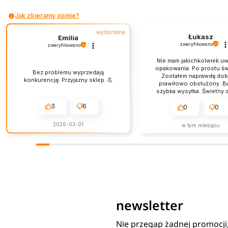
Jak zbieramy opinie?
wyróżniona
Łukasz
Emilia
zweryfikowano
zweryfikowano
Nie mam jakichkolwiek u
opakowania. Po prostu św
Bez problemu wyprzedają
Zostałem naprawdę dobr
konkurencję. Przyjazny sklep. 💪
prawiłowo obsłużony. B
szybka wysyłka. Świetny s
obsługa jest na najwyż
3
6
poziomie.
0
0
2026-03-01
w tym miesiącu
newsletter
Nie przegap żadnej promocji