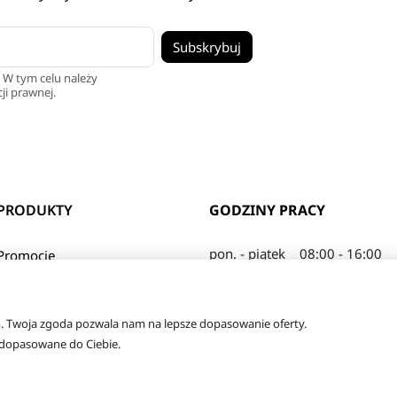
 W tym celu należy
ji prawnej.
PRODUKTY
GODZINY PRACY
pon. - piątek
08:00 - 16:00
Promocje
sobota
08:00 - 13:00
Nowe produkty
Najczęściej kupowane
© 2026 - tanie-odzywki.pl
m. Twoja zgoda pozwala nam na lepsze dopasowanie oferty.
Top 50
Właściciel serwisu: FHU Herkules
dą dopasowane do Ciebie.