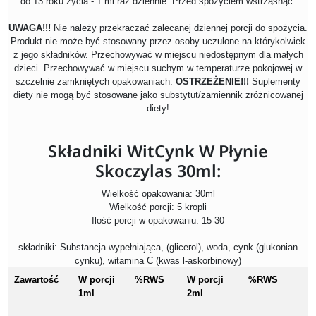
do 13 roku życia - 1 ml raz dziennie. Przed spożyciem wstrząsnąć.
UWAGA!!!
Nie należy przekraczać zalecanej dziennej porcji do spożycia.
Produkt nie może być stosowany przez osoby uczulone na którykolwiek
z jego składników. Przechowywać w miejscu niedostępnym dla małych
dzieci. Przechowywać w miejscu suchym w temperaturze pokojowej w
szczelnie zamkniętych opakowaniach.
OSTRZEŻENIE!!!
Suplementy
diety nie mogą być stosowane jako substytut/zamiennik zróżnicowanej
diety!
Składniki WitCynk W Płynie
Skoczylas 30ml:
Wielkość opakowania: 30ml
Wielkość porcji: 5 kropli
Ilość porcji w opakowaniu: 15-30
składniki: Substancja wypełniająca, (glicerol), woda, cynk (glukonian
cynku), witamina C (kwas l-askorbinowy)
Zawartość
W porcji
%RWS
W porcji
%RWS
1ml
2ml