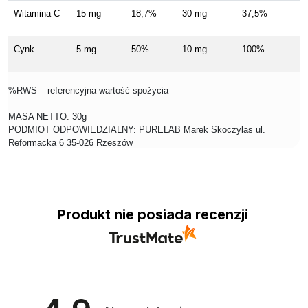
Witamina C
15 mg
18,7%
30 mg
37,5%
Cynk
5 mg
50%
10 mg
100%
%RWS – referencyjna wartość spożycia
MASA NETTO: 30g
PODMIOT ODPOWIEDZIALNY: PURELAB Marek Skoczylas ul.
Reformacka 6 35-026 Rzeszów
Produkt nie posiada recenzji