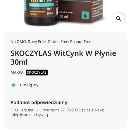
search
No GMO. Dairy Free. Gluten Free. Peanut Free
SKOCZYLAS WitCynk W Płynie
30ml
MARKA:
SKOCZYLAS
dostępny
Podmiot odpowiedzialny:
FHU Herkules, ul. Cmentarna 57, 39-200 Dębica, Polska;
sklep@tanie-odzywki.pl