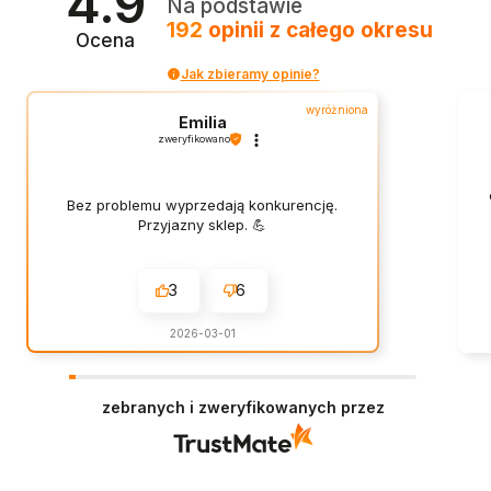
4.9
Na podstawie
192
opinii
z całego okresu
Ocena
Jak zbieramy opinie?
wyróżniona
Emilia
zweryfikowano
Bez problemu wyprzedają konkurencję.
Przyjazny sklep. 💪
3
6
2026-03-01
zebranych i zweryfikowanych przez