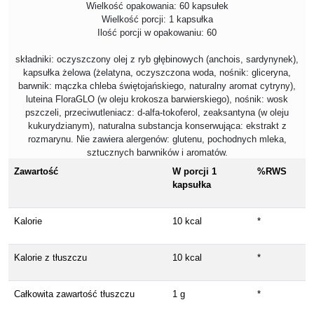
Wielkość opakowania: 60 kapsułek
Wielkość porcji: 1 kapsułka
Ilość porcji w opakowaniu: 60
składniki: oczyszczony olej z ryb głębinowych (anchois, sardynynek),
kapsułka żelowa (żelatyna, oczyszczona woda, nośnik: gliceryna,
barwnik: mączka chleba świętojańskiego, naturalny aromat cytryny),
luteina FloraGLO (w oleju krokosza barwierskiego), nośnik: wosk
pszczeli, przeciwutleniacz: d-alfa-tokoferol, zeaksantyna (w oleju
kukurydzianym), naturalna substancja konserwująca: ekstrakt z
rozmarynu. Nie zawiera alergenów: glutenu, pochodnych mleka,
sztucznych barwników i aromatów.
Zawartość
W porcji 1
%RWS
kapsułka
Kalorie
10 kcal
*
Kalorie z tłuszczu
10 kcal
*
Całkowita zawartość tłuszczu
1 g
*