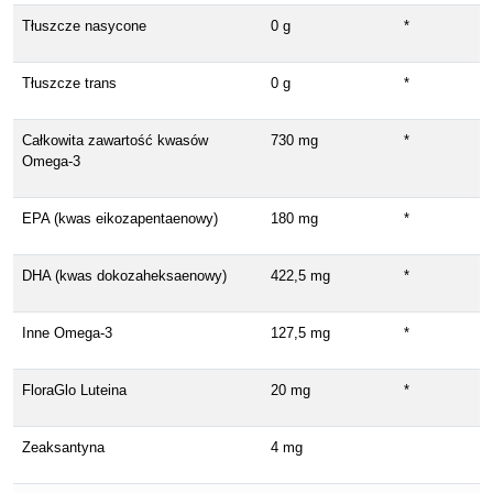
Tłuszcze nasycone
0 g
*
Tłuszcze trans
0 g
*
Całkowita zawartość kwasów
730 mg
*
Omega-3
EPA (kwas eikozapentaenowy)
180 mg
*
DHA (kwas dokozaheksaenowy)
422,5 mg
*
Inne Omega-3
127,5 mg
*
FloraGlo Luteina
20 mg
*
Zeaksantyna
4 mg