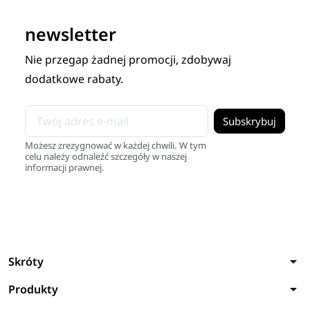
newsletter
Nie przegap żadnej promocji, zdobywaj
dodatkowe rabaty.
Możesz zrezygnować w każdej chwili. W tym
celu należy odnaleźć szczegóły w naszej
informacji prawnej.
arrow_drop_down
Skróty
arrow_drop_down
Produkty