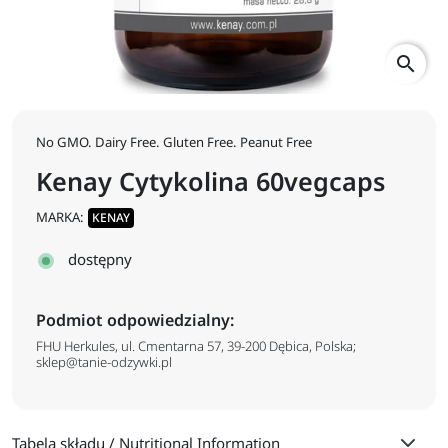
search
No GMO. Dairy Free. Gluten Free. Peanut Free
Kenay Cytykolina 60vegcaps
MARKA:
KENAY
dostępny
Podmiot odpowiedzialny:
FHU Herkules, ul. Cmentarna 57, 39-200 Dębica, Polska;
sklep@tanie-odzywki.pl
Tabela składu / Nutritional Information