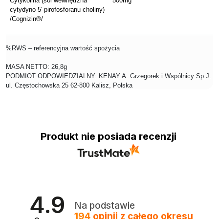
Cytykolina (sól wewnętrzna
500mg
*
cytydyno 5′-pirofosforanu choliny)
/Cognizin®/
%RWS – referencyjna wartość spożycia
MASA NETTO: 26,8g
PODMIOT ODPOWIEDZIALNY: KENAY A. Grzegorek i Wspólnicy Sp.J.
ul. Częstochowska 25 62-800 Kalisz, Polska
Produkt nie posiada recenzji
4.9
Na podstawie
194
opinii
z całego okresu