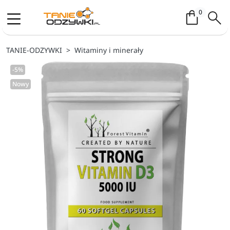
Koszyk / 
0
TANIE-ODZYWKI
Witaminy i minerały
-5%
Nowy