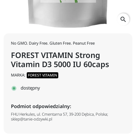
search
No GMO. Dairy Free. Gluten Free. Peanut Free
FOREST VITAMIN Strong
Vitamin D3 5000 IU 60caps
MARKA:
FOREST VITAMIN
dostępny
Podmiot odpowiedzialny:
FHU Herkules, ul. Cmentarna 57, 39-200 Dębica, Polska;
sklep@tanie-odzywki.pl