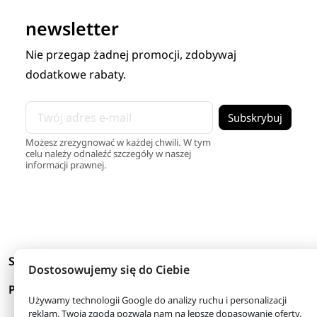
newsletter
Nie przegap żadnej promocji, zdobywaj
dodatkowe rabaty.
Możesz zrezygnować w każdej chwili. W tym
celu należy odnaleźć szczegóły w naszej
informacji prawnej.
arrow_drop_down
Skróty
Dostosowujemy się do Ciebie
arrow_drop_down
Produkty
Używamy technologii Google do analizy ruchu i personalizacji
reklam. Twoja zgoda pozwala nam na lepsze dopasowanie oferty.